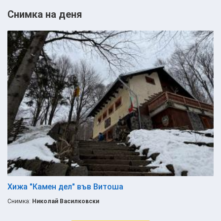
Снимка на деня
Хижа "Камен дел" във Витоша
Снимка:
Николай Василковски