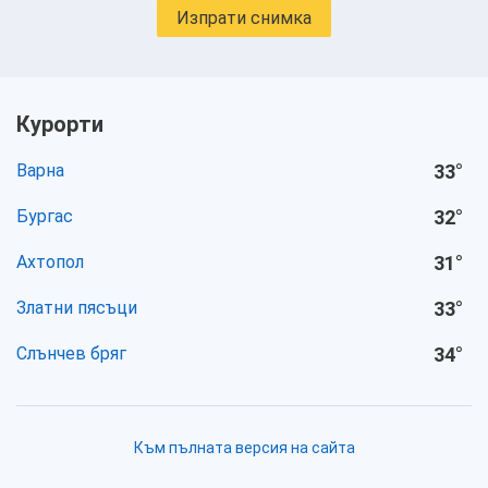
Изпрати снимка
Курорти
Варна
33
°
Бургас
32
°
Ахтопол
31
°
Златни пясъци
33
°
Слънчев бряг
34
°
Към пълната версия на сайта