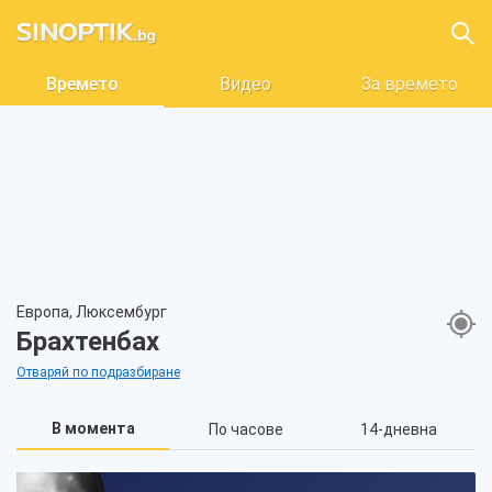
Времето
Видео
За времето
Европа, Люксембург
Брахтенбах
Отваряй по подразбиране
В момента
По часове
14-дневна