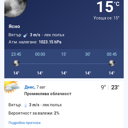
15
°C
Усеща се: 15
°
Ясно
Вятър:
- лек полъх
3 m/s
Атм. налягане:
1023.15 hPa
23:45
00:00
15'
30'
00:45
14°
14°
14°
14°
14°
9
°
|
23
°
Днес,
7 авг
Променлива облачност
Вятър:
3 m/s
- лек полъх
Вероятност за валежи:
2%
Подробна прогноза