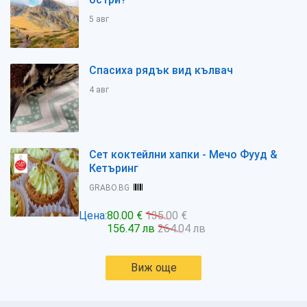
5 авг
Спасиха рядък вид кълвач
4 авг
Сет коктейлни хапки - Мечо Фууд &
Кетъринг
GRABO.BG
Цена:
80.00 €
135.00 €
156.47 лв
264.04 лв
Виж още