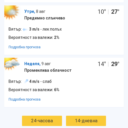
10
°
|
27
°
Утре,
8 авг
Предимно слънчево
Вятър:
3 m/s
- лек полъх
Вероятност за валежи:
2%
Подробна прогноза
14
°
|
29
°
Неделя,
9 авг
Променлива облачност
Вятър:
4 m/s
- слаб
Вероятност за валежи:
6%
Подробна прогноза
24-часова
14-дневна