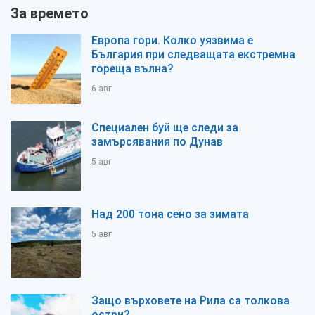
За времето
Европа гори. Колко уязвима е
България при следващата екстремна
гореща вълна?
6 авг
Специален буй ще следи за
замърсявания по Дунав
5 авг
Над 200 тона сено за зимата
5 авг
Защо върховете на Рила са толкова
остри?