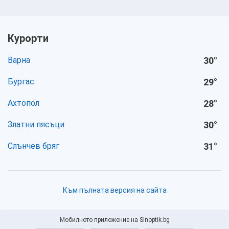
Курорти
Варна
30
°
Бургас
29
°
Ахтопол
28
°
Златни пясъци
30
°
Слънчев бряг
31
°
Към пълната версия на сайта
Мобилното приложение на Sinoptik.bg