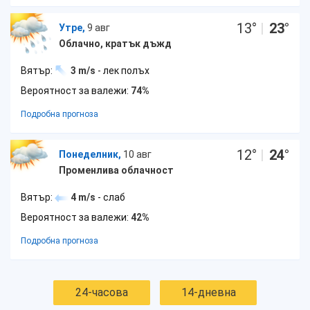
13
°
|
23
°
Утре,
9 авг
Облачно, кратък дъжд
Вятър:
3 m/s
- лек полъх
Вероятност за валежи:
74%
Подробна прогноза
12
°
|
24
°
Понеделник,
10 авг
Променлива облачност
Вятър:
4 m/s
- слаб
Вероятност за валежи:
42%
Подробна прогноза
24-часова
14-дневна