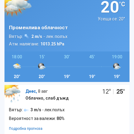
20
°C
Усеща се: 20
°
Променлива облачност
Вятър:
- лек полъх
2 m/s
Атм. налягане:
1013.25 hPa
18:00
15'
30'
45'
19:00
20°
20°
19°
19°
19°
12
°
|
25
°
Днес,
8 авг
Облачно, слаб дъжд
Вятър:
3 m/s
- лек полъх
Вероятност за валежи:
80%
Подробна прогноза