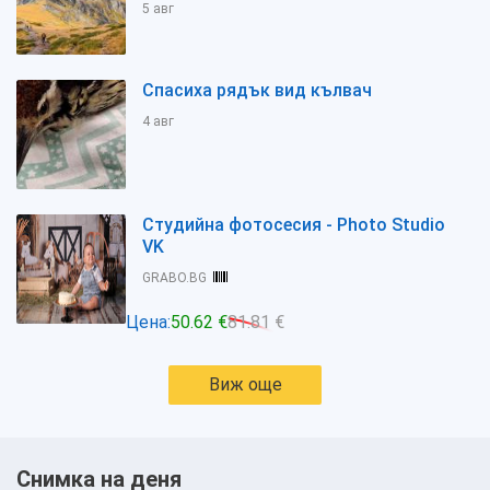
5 авг
Спасиха рядък вид кълвач
4 авг
Студийна фотосесия - Photo Studio
VK
GRABO.BG
Цена:
50.62 €
81.81 €
Виж още
Снимка на деня