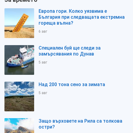
Европа гори. Колко уязвима е
България при следващата екстремна
гореща вълна?
6 авг
Специален буй ще следи за
замърсявания по Дунав
5 авг
Над 200 тона сено за зимата
5 авг
Защо върховете на Рила са толкова
остри?