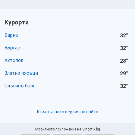
Курорти
Варна
32
°
Бургас
32
°
Ахтопол
28
°
Златни пясъци
29
°
Слънчев бряг
32
°
Към пълната версия на сайта
Мобилното приложение на Sinoptik.bg