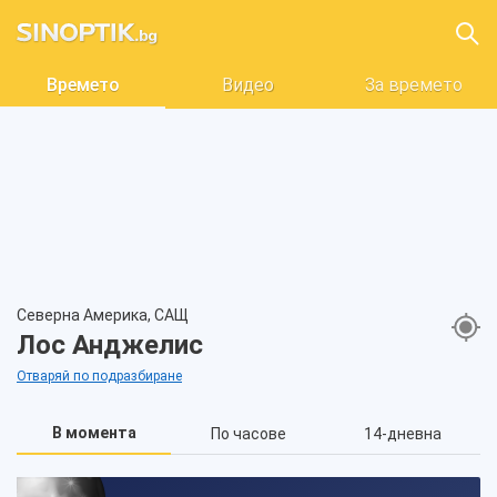
Времето
Видео
За времето
Северна Америка, САЩ
Лос Анджелис
Отваряй по подразбиране
В момента
По часове
14-дневна