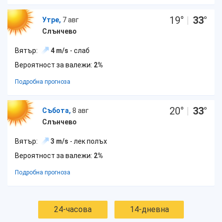
19
°
|
33
°
Утре,
7 авг
Слънчево
Вятър:
4 m/s
- слаб
Вероятност за валежи:
2%
Подробна прогноза
20
°
|
33
°
Събота,
8 авг
Слънчево
Вятър:
3 m/s
- лек полъх
Вероятност за валежи:
2%
Подробна прогноза
24-часова
14-дневна