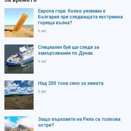
Европа гори. Колко уязвима е
България при следващата екстремна
гореща вълна?
6 авг
Специален буй ще следи за
замърсявания по Дунав
5 авг
Над 200 тона сено за зимата
5 авг
Защо върховете на Рила са толкова
остри?