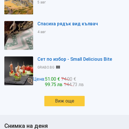
5 авг
Спасиха рядък вид кълвач
4 авг
Сет по избор - Small Delicious Bite
GRABO.BG
Цена:
51.00 €
74.00 €
99.75 лв
144.73 лв
Виж още
Снимка на деня