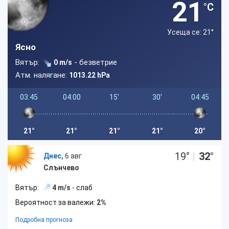
21
°C
Усеща се: 21
°
Ясно
Вятър:
- безветрие
0 m/s
Атм. налягане:
1013.22 hPa
03:45
04:00
15'
30'
04:45
21°
21°
21°
21°
20°
19
°
|
32
°
Днес,
6 авг
Слънчево
Вятър:
4 m/s
- слаб
Вероятност за валежи:
2%
Подробна прогноза