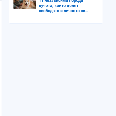
11 независими породи
кучета, които ценят
свободата и личното си
пространство