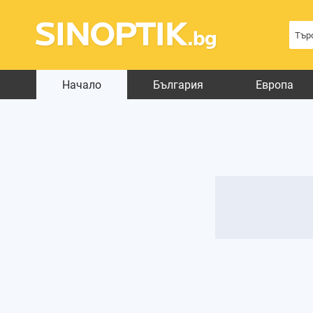
Начало
България
Европа