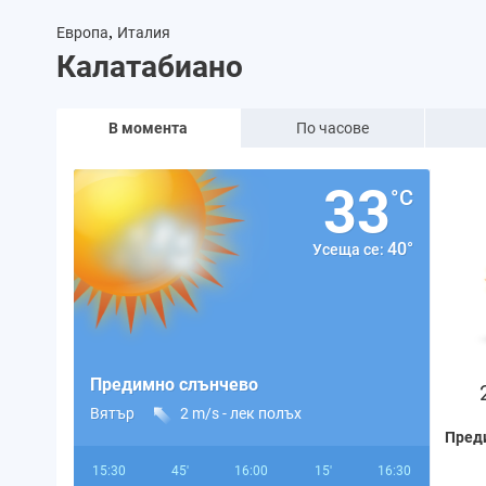
,
Европа
Италия
Калатабиано
В момента
По часове
33
°C
40°
Усеща се:
Предимно слънчево
Вятър
2 m/s -
лек полъх
Пред
15:30
45'
16:00
15'
16:30