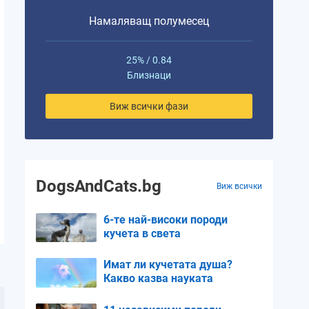
Намаляващ полумесец
25% / 0.84
Близнаци
Виж всички фази
DogsAndCats.bg
Виж всички
6-те най-високи породи
кучета в света
Имат ли кучетата душа?
Какво казва науката