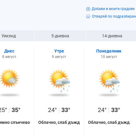
Добави в моите градове
Отваряй по подразбиран
Уикенд
5-дневна
14-дневна
Днес
Утре
Понеделник
8 август
9 август
10 август
25°
|
35°
24°
|
33°
24°
|
33°
имно слънчево
Облачно, слаб дъжд
Облачно, слаб дъжд