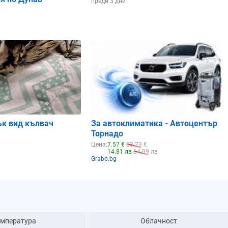
преди 3 дни
ък вид кълвач
За автоклиматика - Автоцентър
Торнадо
Цена:
7.57 €
33.23 €
14.81 лв
64.99 лв
Grabo.bg
емпература
Облачност