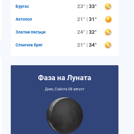
23° |
33°
Бургас
21° |
31°
Ахтопол
24° |
32°
Златни пясъци
21° |
34°
Слънчев бряг
Фаза на Луната
Днес, Събота 08 август