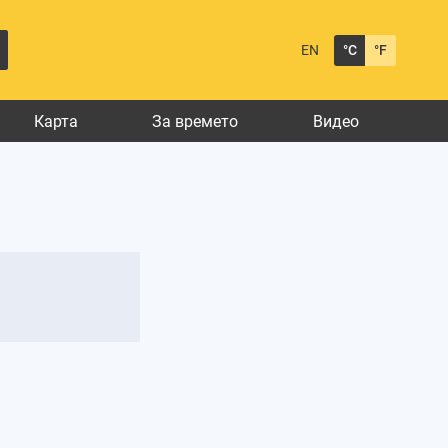
EN
°C
°F
Карта
За времето
Видео