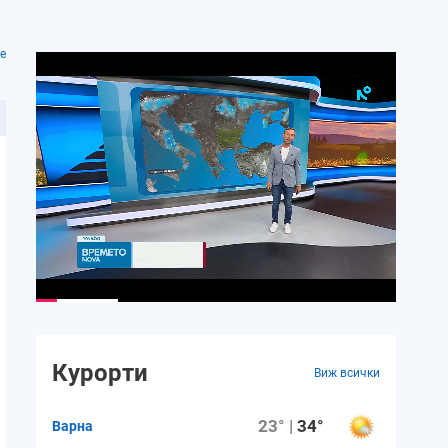
е
Курорти
Виж всички
23° |
34°
Варна