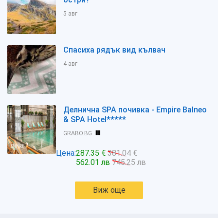
5 авг
Спасиха рядък вид кълвач
4 авг
Делнична SPA почивка - Empire Balneo
& SPA Hotel*****
GRABO.BG
Цена:
287.35 €
381.04 €
562.01 лв
745.25 лв
Виж още