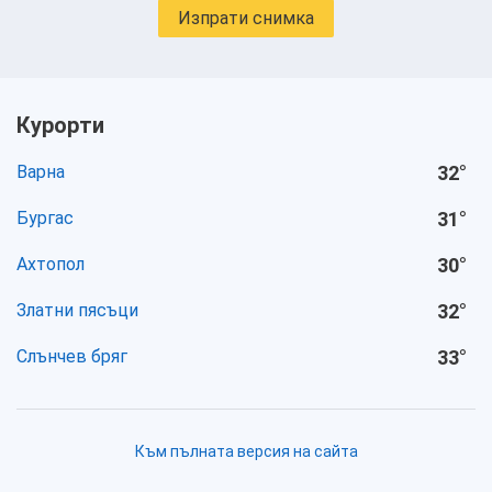
Изпрати снимка
Курорти
Варна
32
°
Бургас
31
°
Ахтопол
30
°
Златни пясъци
32
°
Слънчев бряг
33
°
Към пълната версия на сайта