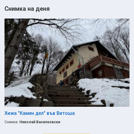
Снимка на деня
Хижа "Камен дел" във Витоша
Снимка:
Николай Василковски