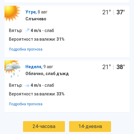
21
°
|
37
°
Утре,
8 авг
Слънчево
Вятър:
4 m/s
- слаб
Вероятност за валежи:
31%
Подробна прогноза
21
°
|
38
°
Неделя,
9 авг
Облачно, слаб дъжд
Вятър:
4 m/s
- слаб
Вероятност за валежи:
33%
Подробна прогноза
24-часова
14-дневна