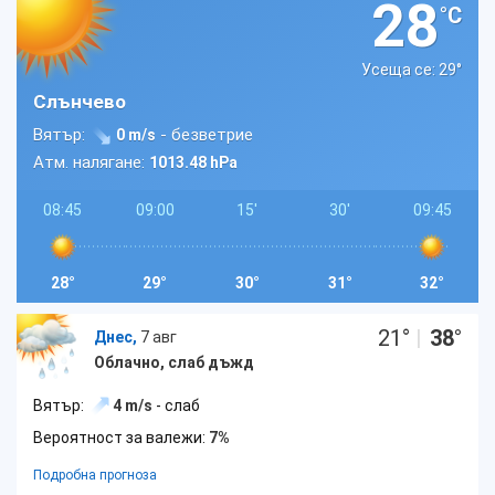
28
°C
Усеща се: 29
°
Слънчево
Вятър:
- безветрие
0 m/s
Атм. налягане:
1013.48 hPa
08:45
09:00
15'
30'
09:45
28°
29°
30°
31°
32°
21
°
|
38
°
Днес,
7 авг
Облачно, слаб дъжд
Вятър:
4 m/s
- слаб
Вероятност за валежи:
7%
Подробна прогноза