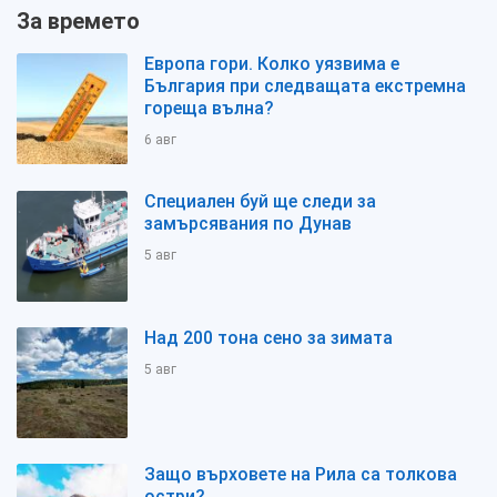
За времето
Европа гори. Колко уязвима е
България при следващата екстремна
гореща вълна?
6 авг
Специален буй ще следи за
замърсявания по Дунав
5 авг
Над 200 тона сено за зимата
5 авг
Защо върховете на Рила са толкова
остри?