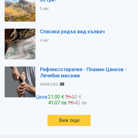
5 авг
Спасиха рядък вид кълвач
4 авг
Рефлексотерапия - Пламен Цанков -
Лечебни масажи
GRABO.BG
Цена:
21.00 €
35.00 €
41.07 лв
68.45 лв
Виж още