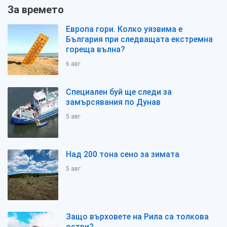
За времето
Европа гори. Колко уязвима е
България при следващата екстремна
гореща вълна?
6 авг
Специален буй ще следи за
замърсявания по Дунав
5 авг
Над 200 тона сено за зимата
5 авг
Защо върховете на Рила са толкова
остри?