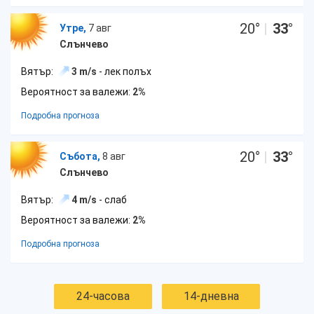
20
°
|
33
°
Утре,
7 авг
Слънчево
Вятър:
3 m/s
- лек полъх
Вероятност за валежи:
2%
Подробна прогноза
20
°
|
33
°
Събота,
8 авг
Слънчево
Вятър:
4 m/s
- слаб
Вероятност за валежи:
2%
Подробна прогноза
24-часова
14-дневна