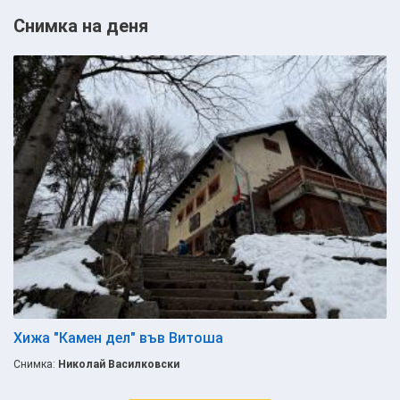
Снимка на деня
Хижа "Камен дел" във Витоша
Снимка:
Николай Василковски