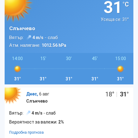
31
°C
Усеща се: 31
°
Слънчево
Вятър:
- слаб
4 m/s
Атм. налягане:
1012.56 hPa
14:00
15'
30'
45'
15:00
31°
31°
31°
31°
31°
18
°
|
31
°
Днес,
6 авг
Слънчево
Вятър:
4 m/s
- слаб
Вероятност за валежи:
2%
Подробна прогноза