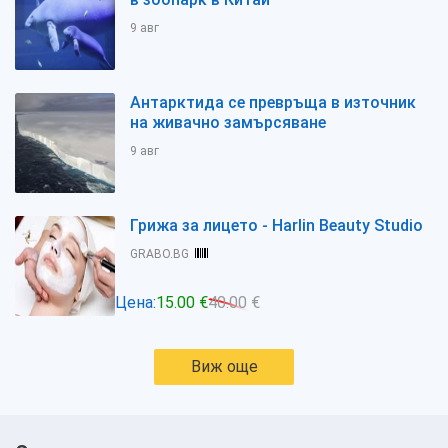
9 авг
Антарктида се превръща в източник
на живачно замърсяване
9 авг
Грижа за лицето - Harlin Beauty Studio
GRABO.BG
Цена:
15.00 €
40.00 €
Виж още