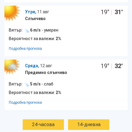
19
°
|
31
°
Утре,
11 авг
Слънчево
Вятър:
6 m/s
- умерен
Вероятност за валежи:
2%
Подробна прогноза
19
°
|
32
°
Сряда,
12 авг
Предимно слънчево
Вятър:
5 m/s
- слаб
Вероятност за валежи:
2%
Подробна прогноза
24-часова
14-дневна