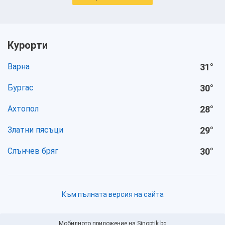
Курорти
Варна
31
°
Бургас
30
°
Ахтопол
28
°
Златни пясъци
29
°
Слънчев бряг
30
°
Към пълната версия на сайта
Мобилното приложение на Sinoptik.bg