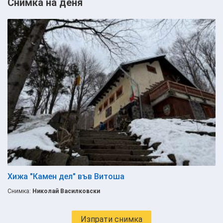
Снимка на деня
Хижа "Камен дел" във Витоша
Снимка:
Николай Василковски
Изпрати снимка