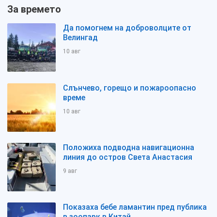
За времето
Да помогнем на доброволците от
Велингад
10 авг
Слънчево, горещо и пожароопасно
време
10 авг
Положиха подводна навигационна
линия до остров Света Анастасия
9 авг
Показаха бебе ламантин пред публика
в зоопарк в Китай