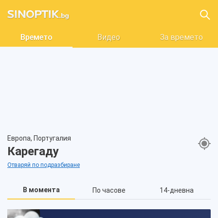
Времето
Видео
За времето
Европа, Португалия
Карегаду
Отваряй по подразбиране
В момента
По часове
14-дневна