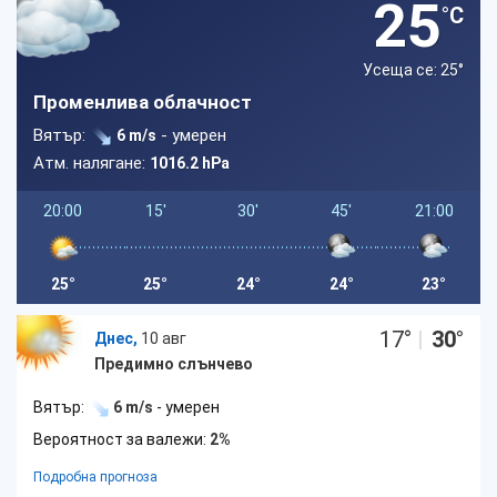
25
°C
Усеща се: 25
°
Променлива облачност
Вятър:
- умерен
6 m/s
Атм. налягане:
1016.2 hPa
20:00
15'
30'
45'
21:00
25°
25°
24°
24°
23°
17
°
|
30
°
Днес,
10 авг
Предимно слънчево
Вятър:
6 m/s
- умерен
Вероятност за валежи:
2%
Подробна прогноза