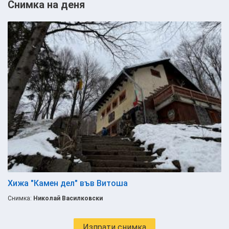
Снимка на деня
Хижа "Камен дел" във Витоша
Снимка:
Николай Василковски
Изпрати снимка