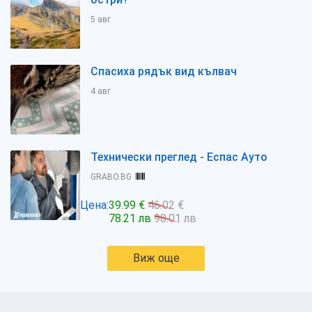
5 авг
Спасиха рядък вид кълвач
4 авг
Технически преглед - Еспас Ауто
GRABO.BG
Цена:
39.99 €
46.02 €
78.21 лв
90.01 лв
Виж още