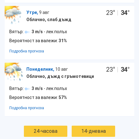
23
°
|
34
°
Утре,
9 авг
Облачно, слаб дъжд
Вятър:
3 m/s
- лек полъх
Вероятност за валежи:
31%
Подробна прогноза
23
°
|
34
°
Понеделник,
10 авг
Облачно, дъжд с гръмотевици
Вятър:
3 m/s
- лек полъх
Вероятност за валежи:
57%
Подробна прогноза
24-часова
14-дневна