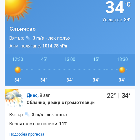
34
°C
Усеща се: 34
°
Слънчево
Вятър:
- лек полъх
3 m/s
Атм. налягане:
1014.78 hPa
12:30
45'
13:00
15'
13:30
34°
34°
34°
34°
34°
22
°
|
34
°
Днес,
8 авг
Облачно, дъжд с гръмотевици
Вятър:
3 m/s
- лек полъх
Вероятност за валежи:
11%
Подробна прогноза