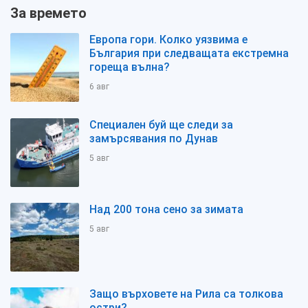
За времето
Европа гори. Колко уязвима е
България при следващата екстремна
гореща вълна?
6 авг
Специален буй ще следи за
замърсявания по Дунав
5 авг
Над 200 тона сено за зимата
5 авг
Защо върховете на Рила са толкова
остри?