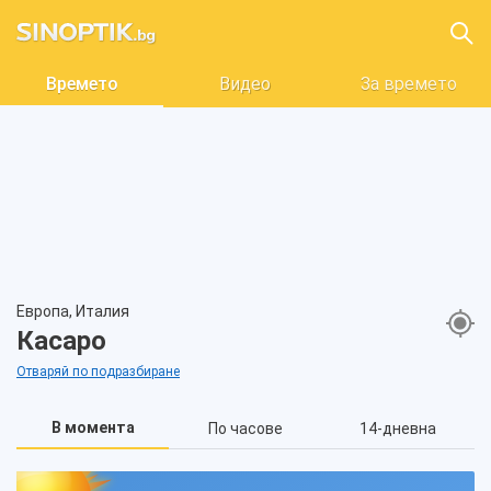
Времето
Видео
За времето
Европа, Италия
Касаро
Отваряй по подразбиране
В момента
По часове
14-дневна