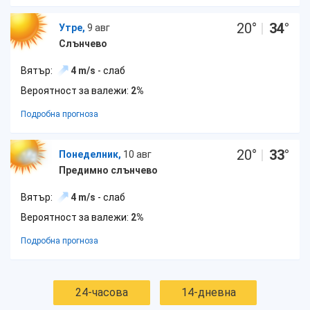
20
°
|
34
°
Утре,
9 авг
Слънчево
Вятър:
4 m/s
- слаб
Вероятност за валежи:
2%
Подробна прогноза
20
°
|
33
°
Понеделник,
10 авг
Предимно слънчево
Вятър:
4 m/s
- слаб
Вероятност за валежи:
2%
Подробна прогноза
24-часова
14-дневна