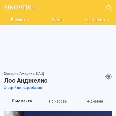
Времето
Видео
За времето
Северна Америка, САЩ
Лос Анджелис
Отваряй по подразбиране
В момента
По часове
14-дневна