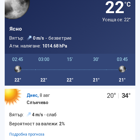
22
°C
Усеща се: 22
°
Ясно
Вятър:
- безветрие
0 m/s
Атм. налягане:
1014.68 hPa
02:45
03:00
15'
30'
03:45
22°
22°
22°
21°
21°
20
°
|
34
°
Днес,
8 авг
Слънчево
Вятър:
4 m/s
- слаб
Вероятност за валежи:
2%
Подробна прогноза