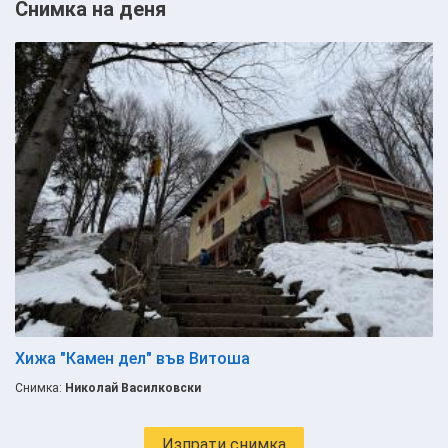
Снимка на деня
Хижа "Камен дел" във Витоша
Снимка:
Николай Василковски
Изпрати снимка