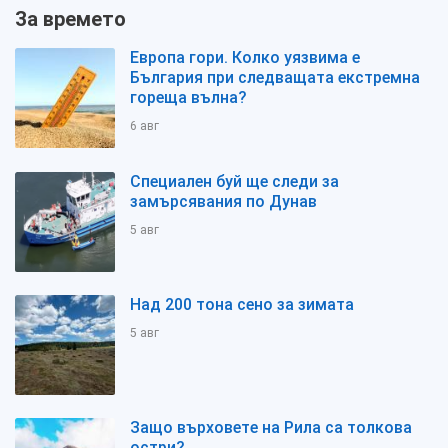
За времето
Европа гори. Колко уязвима е
България при следващата екстремна
гореща вълна?
6 авг
Специален буй ще следи за
замърсявания по Дунав
5 авг
Над 200 тона сено за зимата
5 авг
Защо върховете на Рила са толкова
остри?