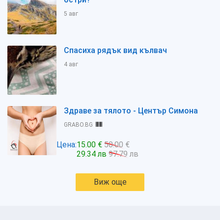
5 авг
Спасиха рядък вид кълвач
4 авг
Здраве за тялото - Център Симона
GRABO.BG
Цена:
15.00 €
50.00 €
29.34 лв
97.79 лв
Виж още