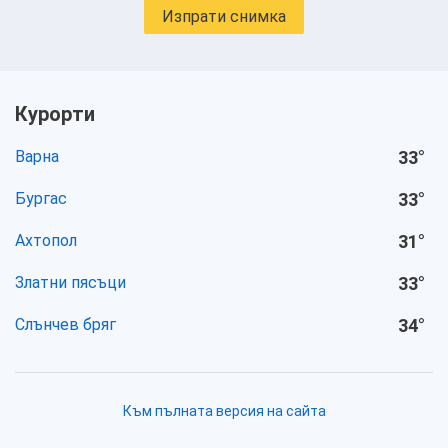
Изпрати снимка
Курорти
Варна
33
°
Бургас
33
°
Ахтопол
31
°
Златни пясъци
33
°
Слънчев бряг
34
°
Към пълната версия на сайта