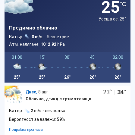
25
°C
Усеща се: 25
°
Предимно облачно
Вятър:
- безветрие
0 m/s
Атм. налягане:
1012.92 hPa
01:00
15'
30'
45'
02:00
25°
25°
26°
26°
26°
23
°
|
34
°
Днес,
8 авг
Облачно, дъжд с гръмотевици
Вятър:
2 m/s
- лек полъх
Вероятност за валежи:
59%
Подробна прогноза