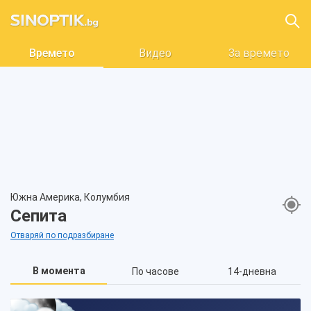
Времето
Видео
За времето
Южна Америка, Колумбия
Сепита
Отваряй по подразбиране
В момента
По часове
14-дневна