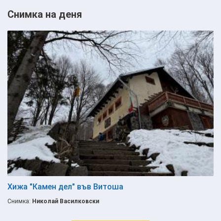
Снимка на деня
Хижа "Камен дел" във Витоша
Снимка:
Николай Василковски