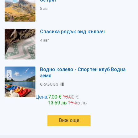
5 авг
Спасиха рядък вид кълвач
4 авг
Водно колело - Спортен клуб Водна
земя
GRABO.BG
Цена:
7.00 €
10.00 €
13.69 лв
19.56 лв
Виж още