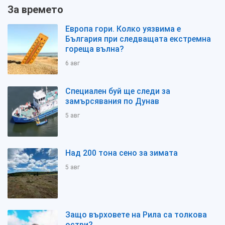
За времето
Европа гори. Колко уязвима е
България при следващата екстремна
гореща вълна?
6 авг
Специален буй ще следи за
замърсявания по Дунав
5 авг
Над 200 тона сено за зимата
5 авг
Защо върховете на Рила са толкова
остри?