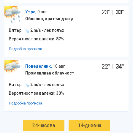
23
°
|
33
°
Утре,
9 авг
Облачно, кратък дъжд
Вятър:
2 m/s
- лек полъх
Вероятност за валежи:
87%
Подробна прогноза
22
°
|
34
°
Понеделник,
10 авг
Променлива облачност
Вятър:
2 m/s
- лек полъх
Вероятност за валежи:
30%
Подробна прогноза
24-часова
14-дневна