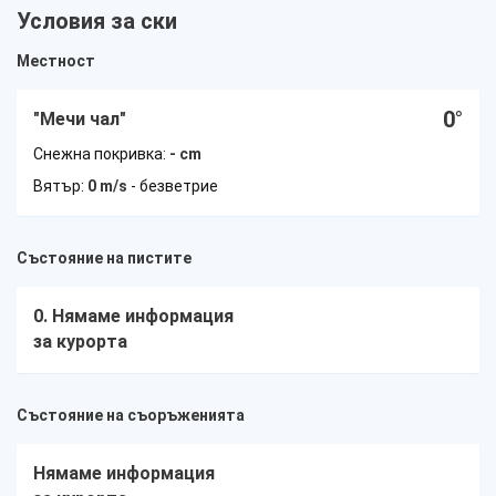
Условия за ски
Местност
0
°
"Мечи чал"
Снежна покривка:
- cm
Вятър:
0 m/s
- безветрие
Състояние на пистите
0. Нямаме информация
затворена
за курорта
Състояние на съоръженията
Нямаме информация
не работи