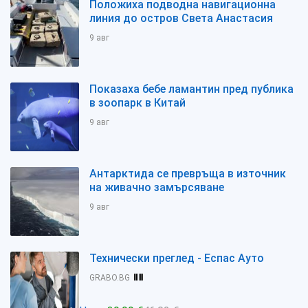
Положиха подводна навигационна
линия до остров Света Анастасия
9 авг
Показаха бебе ламантин пред публика
в зоопарк в Китай
9 авг
Антарктида се превръща в източник
на живачно замърсяване
9 авг
Технически преглед - Еспас Ауто
GRABO.BG