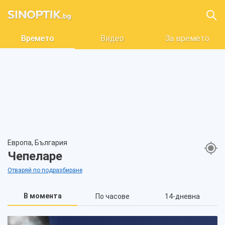
Времето
Видео
За времето
Европа, България
Чепеларе
Отваряй по подразбиране
В момента
По часове
14-дневна