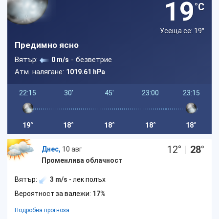
19
°C
Усеща се: 19
°
Предимно ясно
Вятър:
- безветрие
0 m/s
Атм. налягане:
1019.61 hPa
22:15
30'
45'
23:00
23:15
19°
18°
18°
18°
18°
12
°
|
28
°
Днес,
10 авг
Променлива облачност
Вятър:
3 m/s
- лек полъх
Вероятност за валежи:
17%
Подробна прогноза