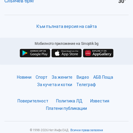
Слънчев бряг
30
°
Към пълната версия на сайта
Мобилното приложение на Sinoptik.bg
Новини
Спорт
За жените
Видео
АБВ Поща
За кучета и котки
Телеграф
Поверителност
Политика ЛД
Известия
Платени публикации
© 1998-2026 Нет Инфо ЕАД.
Всички права запазени