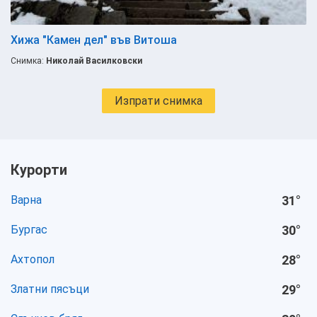
Хижа "Камен дел" във Витоша
Снимка:
Николай Василковски
Изпрати снимка
Курорти
Варна
31
°
Бургас
30
°
Ахтопол
28
°
Златни пясъци
29
°