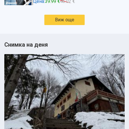
Цена:
39.99 €
46.02 €
Виж още
Снимка на деня