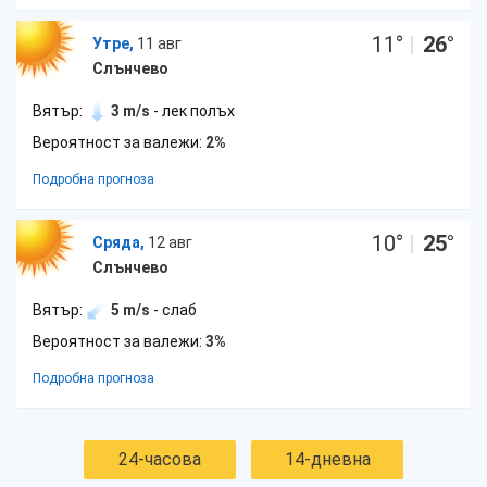
11
°
|
26
°
Утре,
11 авг
Слънчево
Вятър:
3 m/s
- лек полъх
Вероятност за валежи:
2%
Подробна прогноза
10
°
|
25
°
Сряда,
12 авг
Слънчево
Вятър:
5 m/s
- слаб
Вероятност за валежи:
3%
Подробна прогноза
24-часова
14-дневна