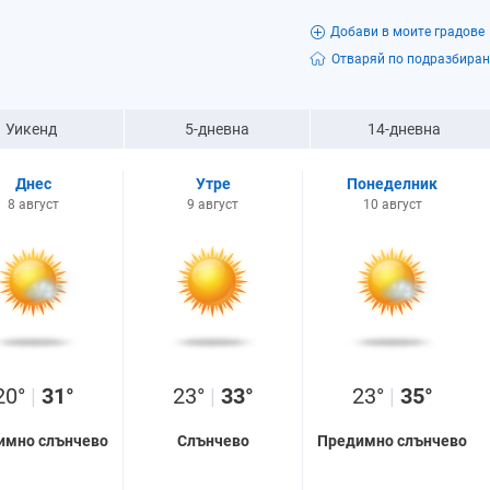
Добави в моите градове
Отваряй по подразбиран
Уикенд
5-дневна
14-дневна
Днес
Утре
Понеделник
8 август
9 август
10 август
20°
|
31°
23°
|
33°
23°
|
35°
имно слънчево
Слънчево
Предимно слънчево