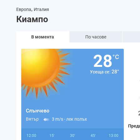
,
Европа
Италия
Киампо
В момента
По часове
28
°C
28°
Усеща се:
Слънчево
Вятър
3 m/s -
лек полъх
Пред
12:00
15'
30'
45'
13:00