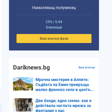
Намаляващ полумесец
25% / 0.84
Близнаци
Виж всички фази
Dariknews.bg
Виж всички
Мрачна мистерия в Алпите:
Съдбата на Емил превръща
малко френско село в център
на внимание
Две банди, една схема: как е
действала наглата мрежа за
фентанил у нас