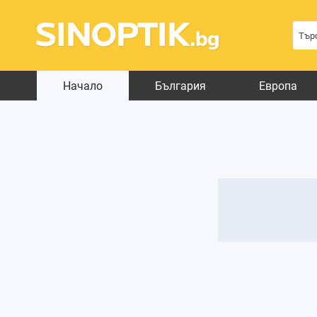
Начало
България
Европа