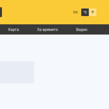
EN
°C
°F
Карта
За времето
Видео