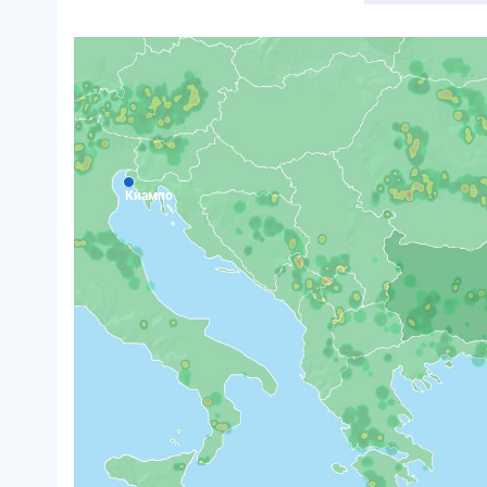
Киампо