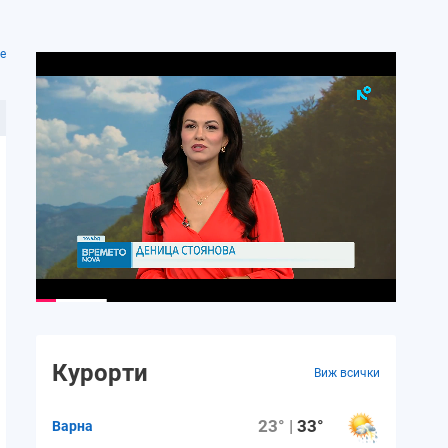
е
Курорти
Виж всички
23° |
33°
Варна