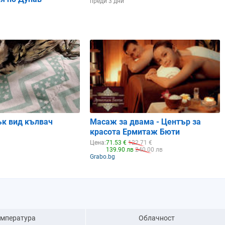
преди 3 дни
ък вид кълвач
Масаж за двама - Център за
красота Ермитаж Бюти
Цена:
71.53 €
122.71 €
139.90 лв
240.00 лв
Grabo.bg
емпература
Облачност