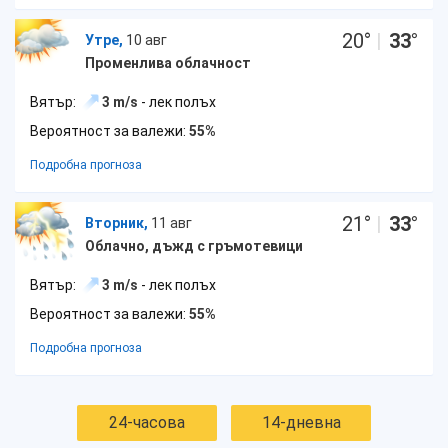
20
°
|
33
°
Утре,
10 авг
Променлива облачност
Вятър:
3 m/s
- лек полъх
Вероятност за валежи:
55%
Подробна прогноза
21
°
|
33
°
Вторник,
11 авг
Облачно, дъжд с гръмотевици
Вятър:
3 m/s
- лек полъх
Вероятност за валежи:
55%
Подробна прогноза
24-часова
14-дневна