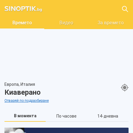
Времето
Видео
За времето
Европа, Италия
Киаверано
Отваряй по подразбиране
В момента
По часове
14-дневна