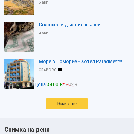
5 авг
Спасиха рядък вид кълвач
4 авг
Море в Поморие - Хотел Paradise***
GRABO.BG
Цена:
34.00 €
37.02 €
Виж още
Снимка на деня