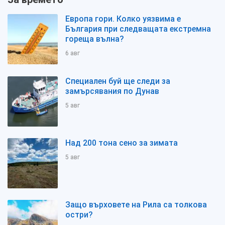
Европа гори. Колко уязвима е
България при следващата екстремна
гореща вълна?
6 авг
Специален буй ще следи за
замърсявания по Дунав
5 авг
Над 200 тона сено за зимата
5 авг
Защо върховете на Рила са толкова
остри?