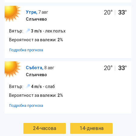
20
°
|
33
°
Утре,
7 авг
Слънчево
Вятър:
3 m/s
- лек полъх
Вероятност за валежи:
2%
Подробна прогноза
20
°
|
33
°
Събота,
8 авг
Слънчево
Вятър:
4 m/s
- слаб
Вероятност за валежи:
2%
Подробна прогноза
24-часова
14-дневна