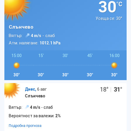
30
°C
Усеща се: 30
°
Слънчево
Вятър:
- слаб
4 m/s
Атм. налягане:
1012.1 hPa
15:00
15'
30'
45'
16:00
30°
30°
30°
30°
30°
18
°
|
31
°
Днес,
6 авг
Слънчево
Вятър:
4 m/s
- слаб
Вероятност за валежи:
2%
Подробна прогноза