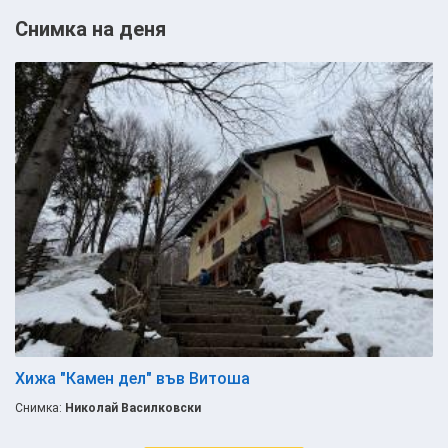
Снимка на деня
Хижа "Камен дел" във Витоша
Снимка:
Николай Василковски