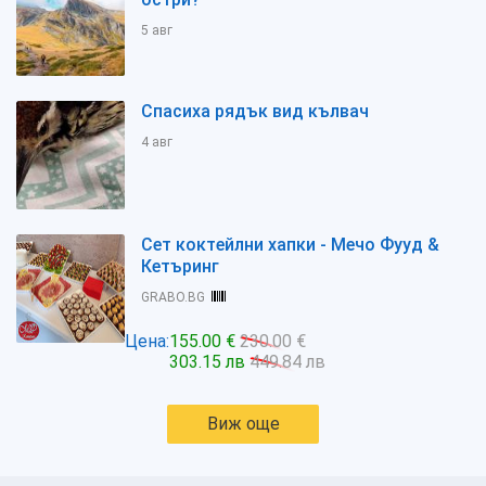
5 авг
Спасиха рядък вид кълвач
4 авг
Сет коктейлни хапки - Мечо Фууд &
Кетъринг
GRABO.BG
Цена:
155.00 €
230.00 €
303.15 лв
449.84 лв
Виж още