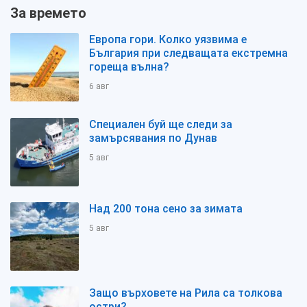
За времето
Европа гори. Колко уязвима е
България при следващата екстремна
гореща вълна?
6 авг
Специален буй ще следи за
замърсявания по Дунав
5 авг
Над 200 тона сено за зимата
5 авг
Защо върховете на Рила са толкова
остри?