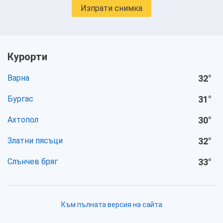
Изпрати снимка
Курорти
Варна
32
°
Бургас
31
°
Ахтопол
30
°
Златни пясъци
32
°
Слънчев бряг
33
°
Към пълната версия на сайта