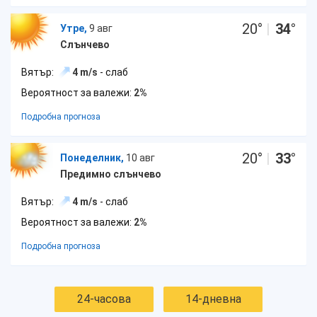
20
°
|
34
°
Утре,
9 авг
Слънчево
Вятър:
4 m/s
- слаб
Вероятност за валежи:
2%
Подробна прогноза
20
°
|
33
°
Понеделник,
10 авг
Предимно слънчево
Вятър:
4 m/s
- слаб
Вероятност за валежи:
2%
Подробна прогноза
24-часова
14-дневна