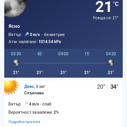
21
°C
Усеща се: 21
°
Ясно
Вятър:
- безветрие
0 m/s
Атм. налягане:
1014.54 hPa
03:30
45'
04:00
15'
04:30
21°
21°
21°
21°
21°
20
°
|
34
°
Днес,
8 авг
Слънчево
Вятър:
4 m/s
- слаб
Вероятност за валежи:
2%
Подробна прогноза