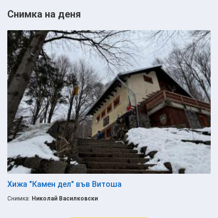
Снимка на деня
Хижа "Камен дел" във Витоша
Снимка:
Николай Василковски