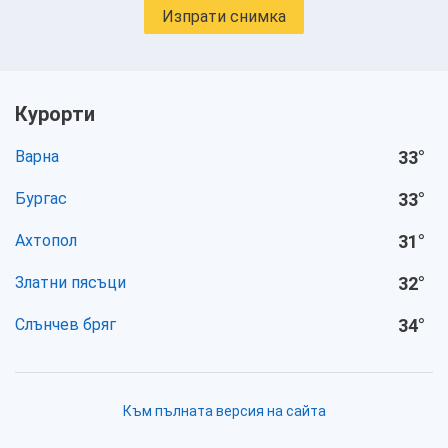
Изпрати снимка
Курорти
Варна
33
°
Бургас
33
°
Ахтопол
31
°
Златни пясъци
32
°
Слънчев бряг
34
°
Към пълната версия на сайта