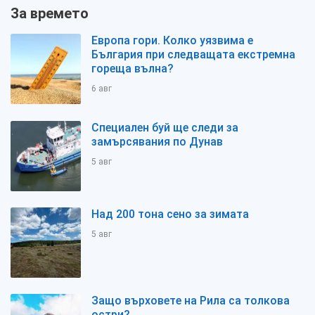
За времето
Европа гори. Колко уязвима е
България при следващата екстремна
гореща вълна?
6 авг
Специален буй ще следи за
замърсявания по Дунав
5 авг
Над 200 тона сено за зимата
5 авг
Защо върховете на Рила са толкова
остри?