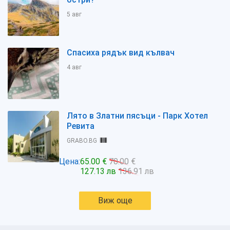
5 авг
Спасиха рядък вид кълвач
4 авг
Лято в Златни пясъци - Парк Хотел
Ревита
GRABO.BG
Цена:
65.00 €
70.00 €
127.13 лв
136.91 лв
Виж още