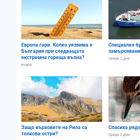
Атмосферно налягане:
1011.76 hPa
1012.24 hPa
1011.49 
Влажност:
63%
68%
90%
Европа гори. Колко уязвима е
Специален б
България при следващата
замърсявани
Облачност:
2%
2%
50%
екстремна гореща вълна?
преди 2 дни
вчера
02:00
05:00
08:00
Защо върховете на Рила са
Спасиха ряд
толкова остри?
преди 2 дни