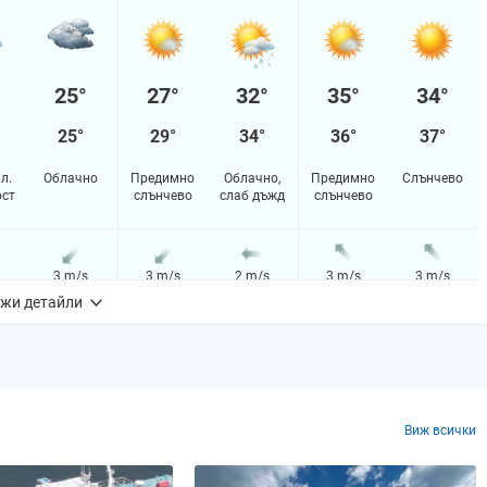
25°
27°
32°
35°
34°
25°
29°
34°
36°
37°
л.
Облачно
Предимно
Облачно,
Предимно
Слънчево
ост
слънчево
слаб дъжд
слънчево
3 m/s
3 m/s
2 m/s
3 m/s
3 m/s
жи детайли
3%
3%
19%
15%
6%
m
0.0 mm
0.0 mm
0.1 mm
0.0 mm
0.0 mm
Виж всички
0%
0%
0%
0%
0%