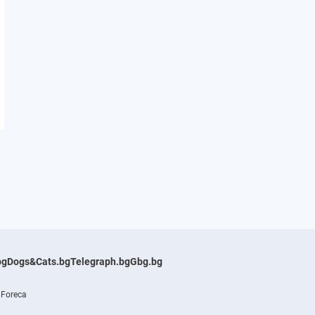
bg
Dogs&Cats.bg
Telegraph.bg
Gbg.bg
 Foreca