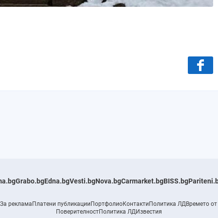
a.bg
Grabo.bg
Edna.bg
Vesti.bg
Nova.bg
Carmarket.bg
BISS.bg
Pariteni.
За реклама
Платени публикации
Портфолио
Контакти
Политика ЛД
Времето от
Поверителност
Политика ЛД
Известия