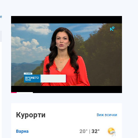
е
Курорти
Виж всички
20° |
32°
Варна