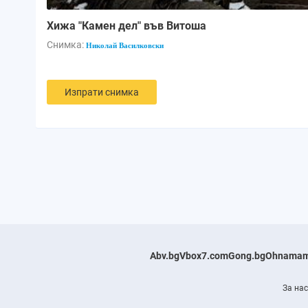
Хижа "Камен дел" във Витоша
Снимка:
Николай Василковски
Изпрати снимка
Abv.bg
Vbox7.com
Gong.bg
Ohnamam
За нас