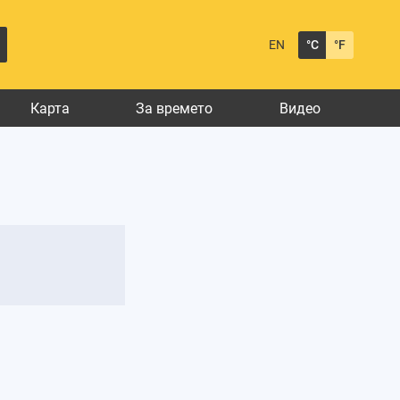
EN
°C
°F
Карта
За времето
Видео