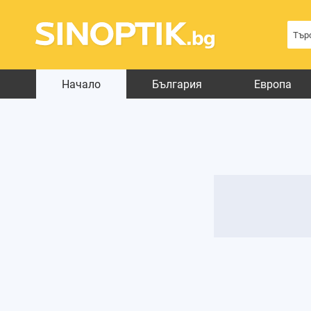
Начало
България
Европа