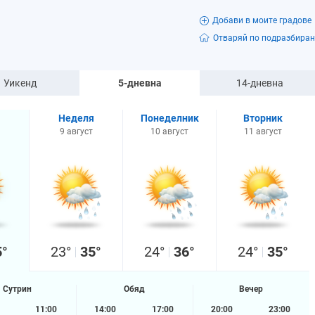
Добави в моите градове
Отваряй по подразбиран
Уикенд
5-дневна
14-дневна
Неделя
Понеделник
Вторник
9 август
10 август
11 август
5°
23°
35°
24°
36°
24°
35°
Сутрин
Обяд
Вечер
11:00
14:00
17:00
20:00
23:00