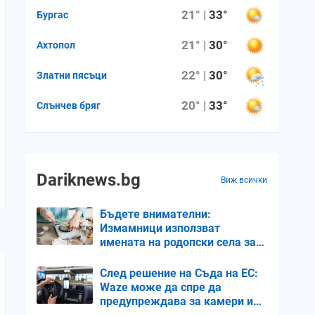
21° |
33°
Бургас
21° |
30°
Ахтопол
22° |
30°
Златни пясъци
20° |
33°
Слънчев бряг
Dariknews.bg
Виж всички
Бъдете внимателни:
Измамници използват
имената на родопски села за
продажба на „чудодейни“
мехлеми
След решение на Съда на ЕС:
Waze може да спре да
предупреждава за камери и