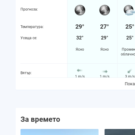
Прогноза:
29°
27°
25°
Температура:
32°
29°
25°
Усеща се:
Ясно
Ясно
Промен
облачн
Вятър:
1 m/s
1 m/s
3 m/s
Пока
Вероятност за валежи:
4%
5%
5%
Количество валежи:
0.0 mm
0.0 mm
0.0 m
За времето
Вероятност за буря:
0%
0%
0%