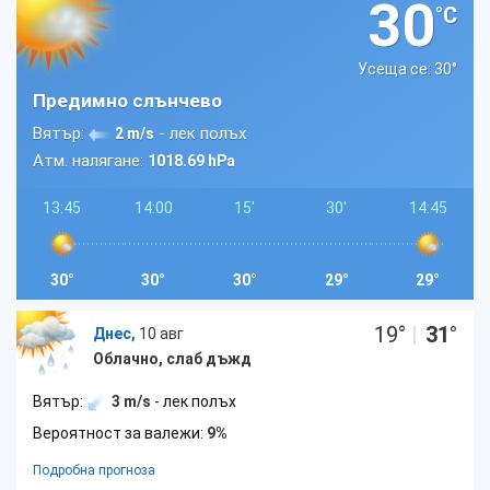
30
°C
Усеща се: 30
°
Предимно слънчево
Вятър:
- лек полъх
2 m/s
Атм. налягане:
1018.69 hPa
13:45
14:00
15'
30'
14:45
30°
30°
30°
29°
29°
19
°
|
31
°
Днес,
10 авг
Облачно, слаб дъжд
Вятър:
3 m/s
- лек полъх
Вероятност за валежи:
9%
Подробна прогноза