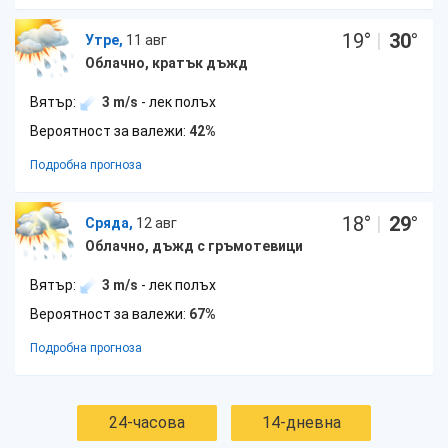
19
°
|
30
°
Утре,
11 авг
Облачно, кратък дъжд
Вятър:
3 m/s
- лек полъх
Вероятност за валежи:
42%
Подробна прогноза
18
°
|
29
°
Сряда,
12 авг
Облачно, дъжд с гръмотевици
Вятър:
3 m/s
- лек полъх
Вероятност за валежи:
67%
Подробна прогноза
24-часова
14-дневна