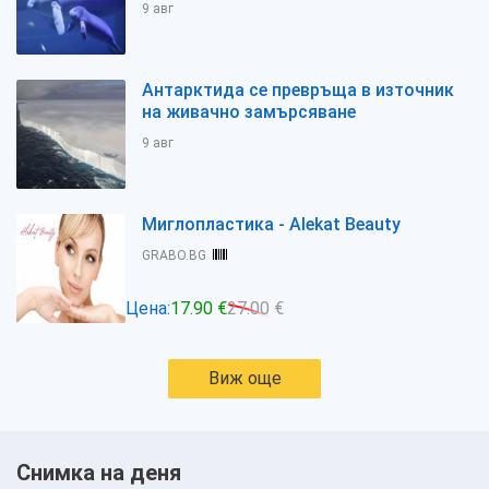
9 авг
Антарктида се превръща в източник
на живачно замърсяване
9 авг
Миглопластика - Alekat Beauty
GRABO.BG
Цена:
17.90 €
27.00 €
Виж още
Снимка на деня