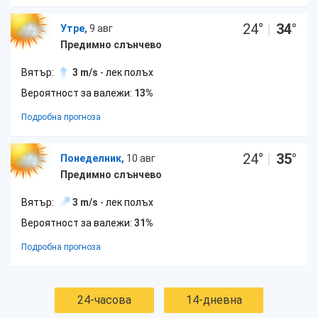
24
°
|
34
°
Утре,
9 авг
Предимно слънчево
Вятър:
3 m/s
- лек полъх
Вероятност за валежи:
13%
Подробна прогноза
24
°
|
35
°
Понеделник,
10 авг
Предимно слънчево
Вятър:
3 m/s
- лек полъх
Вероятност за валежи:
31%
Подробна прогноза
24-часова
14-дневна