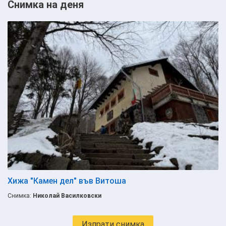
Снимка на деня
Хижа "Камен дел" във Витоша
Снимка:
Николай Василковски
Изпрати снимка