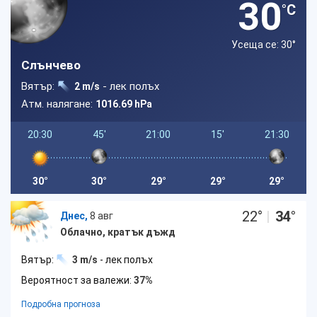
30
°C
Усеща се: 30
°
Слънчево
Вятър:
- лек полъх
2 m/s
Атм. налягане:
1016.69 hPa
20:30
45'
21:00
15'
21:30
30°
30°
29°
29°
29°
22
°
|
34
°
Днес,
8 авг
Облачно, кратък дъжд
Вятър:
3 m/s
- лек полъх
Вероятност за валежи:
37%
Подробна прогноза