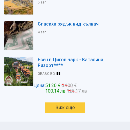
5 авг
Спасиха рядък вид кълвач
4 авг
Есен в Цигов чарк - Каталина
Ризорт****
GRABO.BG
Цена:
51.20 €
64.00 €
100.14 лв
125.17 лв
Виж още