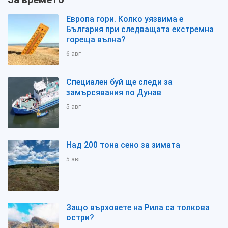
Европа гори. Колко уязвима е
България при следващата екстремна
гореща вълна?
6 авг
Специален буй ще следи за
замърсявания по Дунав
5 авг
Над 200 тона сено за зимата
5 авг
Защо върховете на Рила са толкова
остри?