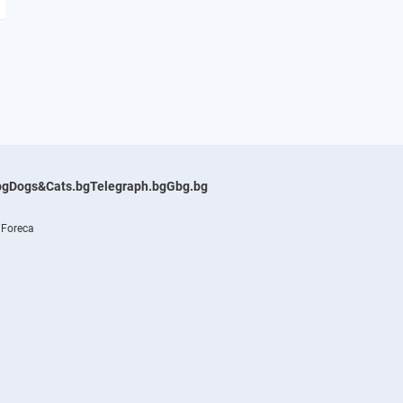
bg
Dogs&Cats.bg
Telegraph.bg
Gbg.bg
 Foreca