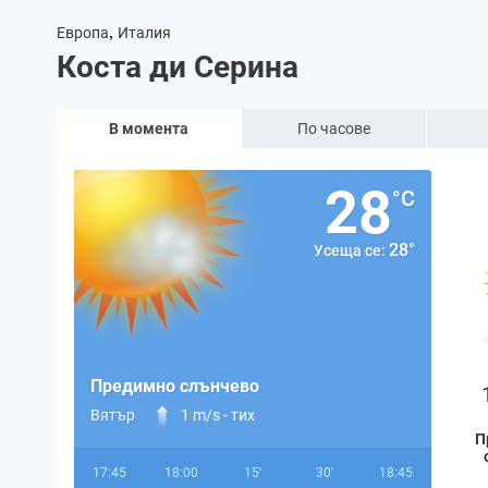
,
Европа
Италия
Коста ди Серина
В момента
По часове
28
°C
28°
Усеща се:
Предимно слънчево
Вятър
1 m/s -
тих
П
17:45
18:00
15'
30'
18:45