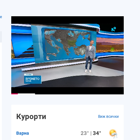
е
Курорти
Виж всички
23° |
34°
Варна