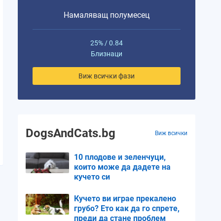
Намаляващ полумесец
25% / 0.84
Близнаци
Виж всички фази
DogsAndCats.bg
Виж всички
10 плодове и зеленчуци,
които може да дадете на
кучето си
Кучето ви играе прекалено
грубо? Ето как да го спрете,
преди да стане проблем