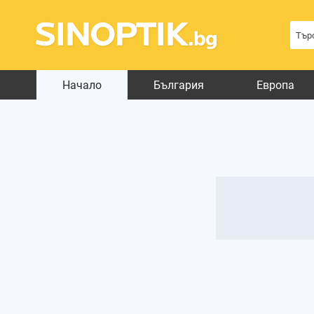
Начало
България
Европа