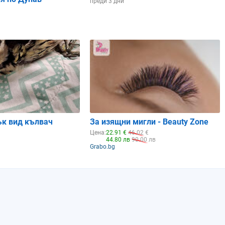
преди 3 дни
ък вид кълвач
За изящни мигли - Beauty Zone
Цена:
22.91 €
46.02 €
44.80 лв
90.00 лв
Grabo.bg