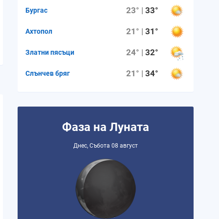
23° |
33°
Бургас
21° |
31°
Ахтопол
24° |
32°
Златни пясъци
21° |
34°
Слънчев бряг
Фаза на Луната
Днес, Събота 08 август