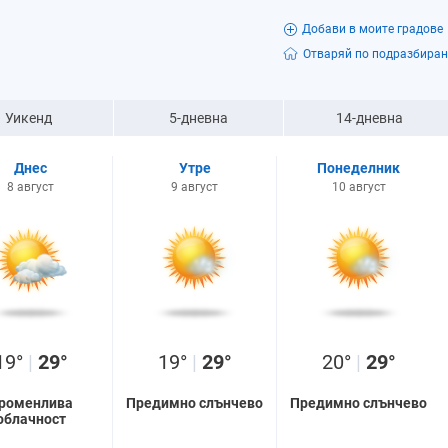
Добави в моите градове
Отваряй по подразбиран
Уикенд
5-дневна
14-дневна
Днес
Утре
Понеделник
8 август
9 август
10 август
19°
|
29°
19°
|
29°
20°
|
29°
роменлива
Предимно слънчево
Предимно слънчево
облачност