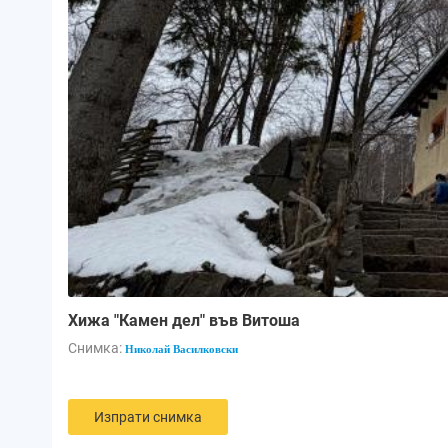
Хижа "Камен дел" във Витоша
Снимка:
Николай Василковски
Изпрати снимка