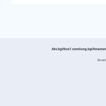
Abv.bg
Vbox7.com
Gong.bg
Ohnamam
За нас