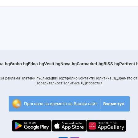
a.bg
Grabo.bg
Edna.bg
Vesti.bg
Nova.bg
Carmarket.bg
BISS.bg
Pariteni.
За реклама
Платени публикации
Портфолио
Контакти
Политика ЛД
Времето от
Поверителност
Политика ЛД
Известия
Прогноза за времето на Вашия сайт
Вземи тук