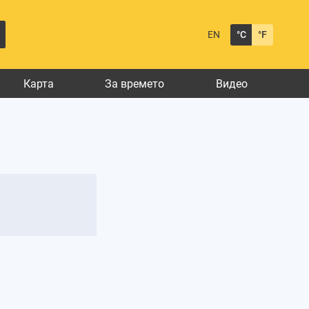
EN
°C
°F
Карта
За времето
Видео