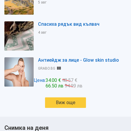
5 авг
Спасиха рядък вид кълвач
4 авг
Антиейдж за лице - Glow skin studio
GRABO.BG
Цена:
34.00 €
48.57 €
66.50 лв
94.99 лв
Виж още
Снимка на деня