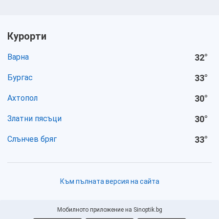
Курорти
Варна
32
°
Бургас
33
°
Ахтопол
30
°
Златни пясъци
30
°
Слънчев бряг
33
°
Към пълната версия на сайта
Мобилното приложение на Sinoptik.bg