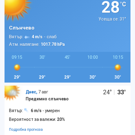
28
°C
Усеща се: 31
°
Слънчево
Вятър:
- слаб
4 m/s
Атм. налягане:
1017.78 hPa
09:15
30'
45'
10:00
10:15
29°
29°
29°
30°
30°
24
°
|
33
°
Днес,
7 авг
Предимно слънчево
Вятър:
6 m/s
- умерен
Вероятност за валежи:
20%
Подробна прогноза