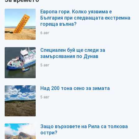
Европа гори. Колко уязвима е
България при следващата екстремна
гореща вълна?
6 авг
Специален буй ще следи за
замърсявания по Дунав
5 авг
Над 200 тона сено за зимата
5 авг
Защо върховете на Рила са толкова
остри?