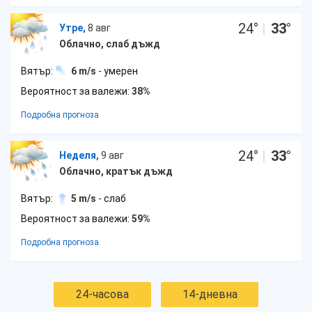
24
°
|
33
°
Утре,
8 авг
Облачно, слаб дъжд
Вятър:
6 m/s
- умерен
Вероятност за валежи:
38%
Подробна прогноза
24
°
|
33
°
Неделя,
9 авг
Облачно, кратък дъжд
Вятър:
5 m/s
- слаб
Вероятност за валежи:
59%
Подробна прогноза
24-часова
14-дневна