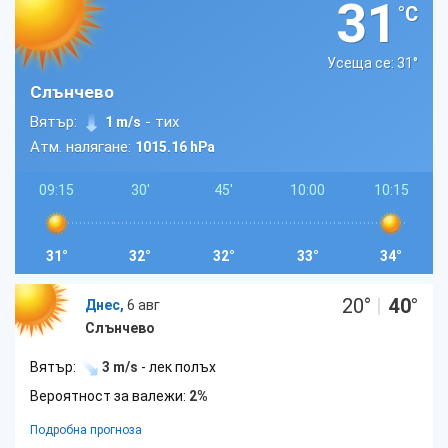
31
°C
Усеща се: 31
°
Слънчево
Вятър:
- тих
1 m/s
Атм. налягане:
1015.16 hPa
09:15
30'
45'
10:00
10:15
31°
32°
32°
33°
34°
20
°
|
40
°
Днес,
6 авг
Слънчево
Вятър:
3 m/s
- лек полъх
Вероятност за валежи:
2%
Подробна прогноза