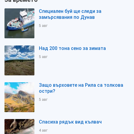
Специален буй ще следи за
замърсявания по Дунав
5 авг
Над 200 тона сено за зимата
5 авг
Защо върховете на Рила са толкова
остри?
5 авг
Спасиха рядък вид кълвач
4 авг