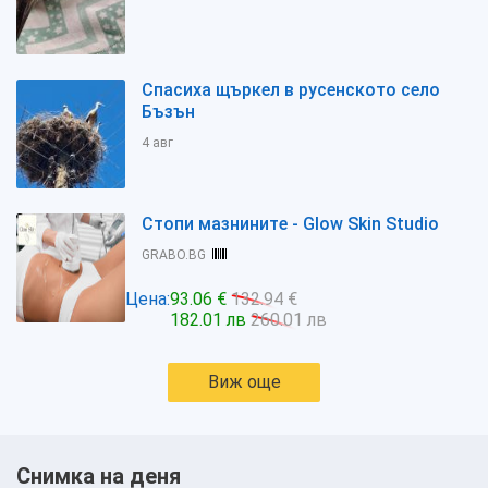
Спасиха щъркел в русенското село
Бъзън
4 авг
Стопи мазнините - Glow Skin Studio
GRABO.BG
Цена:
93.06 €
132.94 €
182.01 лв
260.01 лв
Виж още
Снимка на деня