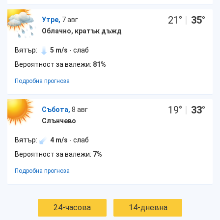
21
°
|
35
°
Утре,
7 авг
Облачно, кратък дъжд
Вятър:
5 m/s
- слаб
Вероятност за валежи:
81%
Подробна прогноза
19
°
|
33
°
Събота,
8 авг
Слънчево
Вятър:
4 m/s
- слаб
Вероятност за валежи:
7%
Подробна прогноза
24-часова
14-дневна