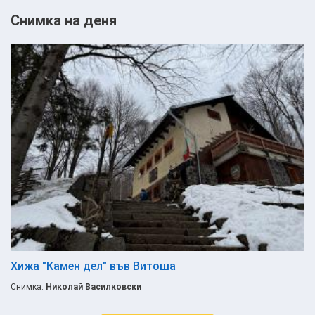
Снимка на деня
Хижа "Камен дел" във Витоша
Снимка:
Николай Василковски