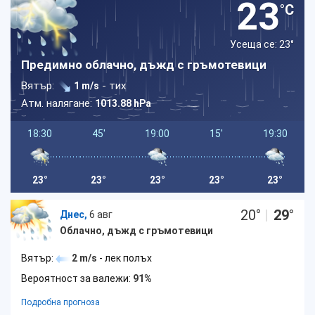
23
°C
Усеща се: 23
°
Предимно облачно, дъжд с гръмотевици
Вятър:
- тих
1 m/s
Атм. налягане:
1013.88 hPa
18:30
45'
19:00
15'
19:30
23°
23°
23°
23°
23°
20
°
|
29
°
Днес,
6 авг
Облачно, дъжд с гръмотевици
Вятър:
2 m/s
- лек полъх
Вероятност за валежи:
91%
Подробна прогноза