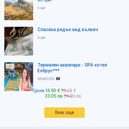
5 авг
Спасиха рядък вид кълвач
4 авг
Термален аквапарк - SPA хотел
Елбрус***
GRABO.BG
Цена:
16.90 €
33.18 €
33.05 лв
64.89 лв
Виж още