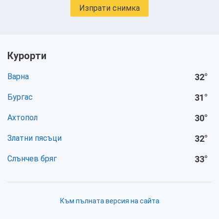
Изпрати снимка
Курорти
Варна
32
°
Бургас
31
°
Ахтопол
30
°
Златни пясъци
32
°
Слънчев бряг
33
°
Към пълната версия на сайта