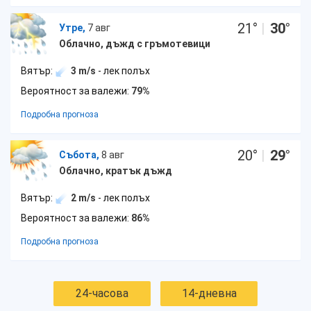
21
°
|
30
°
Утре,
7 авг
Облачно, дъжд с гръмотевици
Вятър:
3 m/s
- лек полъх
Вероятност за валежи:
79%
Подробна прогноза
20
°
|
29
°
Събота,
8 авг
Облачно, кратък дъжд
Вятър:
2 m/s
- лек полъх
Вероятност за валежи:
86%
Подробна прогноза
24-часова
14-дневна