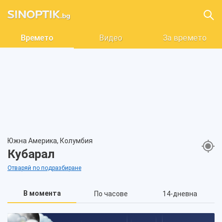
Времето
Видео
За времето
Южна Америка, Колумбия
Кубарал
Отваряй по подразбиране
В момента
По часове
14-дневна