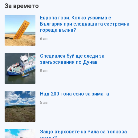
За времето
Европа гори. Колко уязвима е
България при следващата екстремна
гореща вълна?
6 авг
Специален буй ще следи за
замърсявания по Дунав
5 авг
Над 200 тона сено за зимата
5 авг
Защо върховете на Рила са толкова
остри?