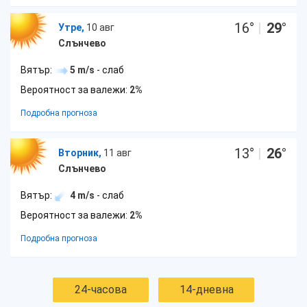
16
°
|
29
°
Утре,
10 авг
Слънчево
Вятър:
5 m/s
- слаб
Вероятност за валежи:
2%
Подробна прогноза
13
°
|
26
°
Вторник,
11 авг
Слънчево
Вятър:
4 m/s
- слаб
Вероятност за валежи:
2%
Подробна прогноза
24-часова
14-дневна