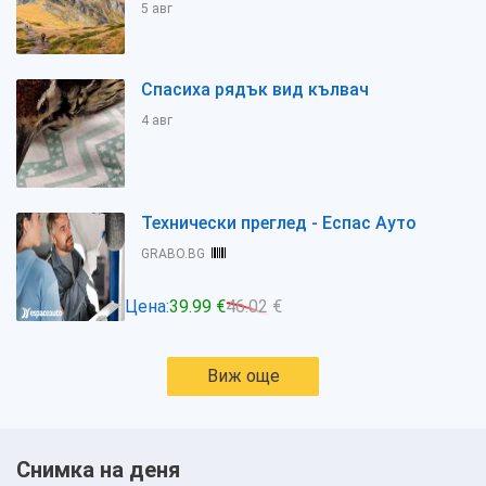
5 авг
Спасиха рядък вид кълвач
4 авг
Технически преглед - Еспас Ауто
GRABO.BG
Цена:
39.99 €
46.02 €
Виж още
Снимка на деня