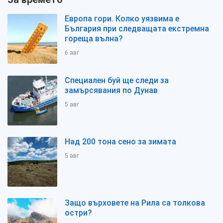
Европа гори. Колко уязвима е
България при следващата екстремна
гореща вълна?
6 авг
Специален буй ще следи за
замърсявания по Дунав
5 авг
Над 200 тона сено за зимата
5 авг
Защо върховете на Рила са толкова
остри?