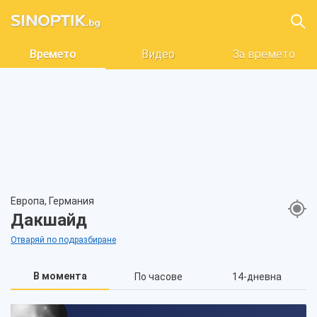
Времето
Видео
За времето
Европа, Германия
Дакшайд
Отваряй по подразбиране
В момента
По часове
14-дневна