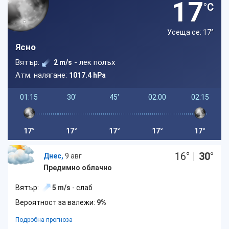
17
°C
Усеща се: 17
°
Ясно
Вятър:
- лек полъх
2 m/s
Атм. налягане:
1017.4 hPa
01:15
30'
45'
02:00
02:15
17°
17°
17°
17°
17°
16
°
|
30
°
Днес,
9 авг
Предимно облачно
Вятър:
5 m/s
- слаб
Вероятност за валежи:
9%
Подробна прогноза