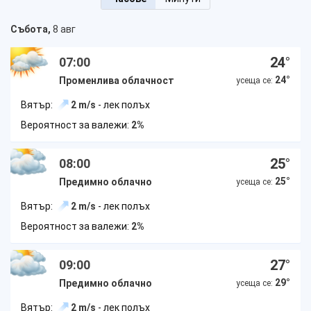
Събота,
8 авг
24
°
07:00
24
°
Променлива облачност
усеща се:
Вятър:
2 m/s
- лек полъх
Вероятност за валежи:
2%
25
°
08:00
25
°
Предимно облачно
усеща се:
Вятър:
2 m/s
- лек полъх
Вероятност за валежи:
2%
27
°
09:00
29
°
Предимно облачно
усеща се:
Вятър:
2 m/s
- лек полъх