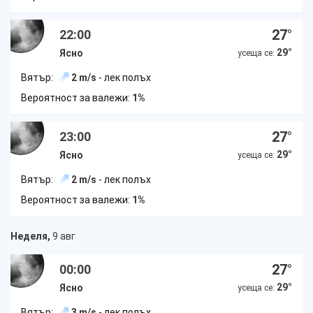
27
°
22:00
29
°
Ясно
усеща се:
Вятър:
2 m/s
- лек полъх
Вероятност за валежи:
1%
27
°
23:00
29
°
Ясно
усеща се:
Вятър:
2 m/s
- лек полъх
Вероятност за валежи:
1%
Неделя,
9 авг
27
°
00:00
29
°
Ясно
усеща се:
Вятър:
3 m/s
- лек полъх