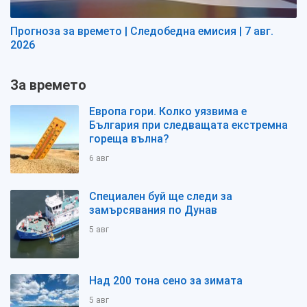
Прогноза за времето | Следобедна емисия | 7 авг.
2026
За времето
Европа гори. Колко уязвима е
България при следващата екстремна
гореща вълна?
6 авг
Специален буй ще следи за
замърсявания по Дунав
5 авг
Над 200 тона сено за зимата
5 авг