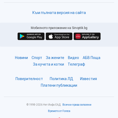
Към пълната версия на сайта
Мобилното приложение на Sinoptik.bg
Новини
Спорт
За жените
Видео
АБВ Поща
За кучета и котки
Телеграф
Поверителност
Политика ЛД
Известия
Платени публикации
© 1998-2026 Нет Инфо ЕАД.
Всички права запазени
Времето от Foreca