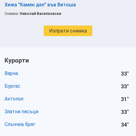
Хижа "Камен дел" във Витоша
Снимка:
Николай Василковски
Изпрати снимка
Курорти
Варна
33
°
Бургас
33
°
Ахтопол
31
°
Златни пясъци
33
°
Слънчев бряг
34
°