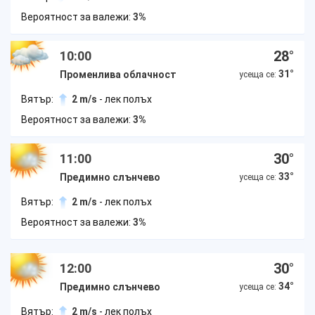
Вероятност за валежи:
3%
28
°
10:00
31
°
Променлива облачност
усеща се:
Вятър:
2 m/s
- лек полъх
Вероятност за валежи:
3%
30
°
11:00
33
°
Предимно слънчево
усеща се:
Вятър:
2 m/s
- лек полъх
Вероятност за валежи:
3%
30
°
12:00
34
°
Предимно слънчево
усеща се:
Вятър:
2 m/s
- лек полъх