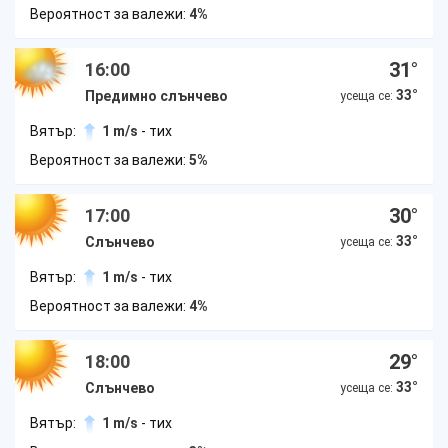
Вероятност за валежи:
4%
31
°
16:00
33
°
Предимно слънчево
усеща се:
Вятър:
1 m/s
- тих
Вероятност за валежи:
5%
30
°
17:00
33
°
Слънчево
усеща се:
Вятър:
1 m/s
- тих
Вероятност за валежи:
4%
29
°
18:00
33
°
Слънчево
усеща се:
Вятър:
1 m/s
- тих