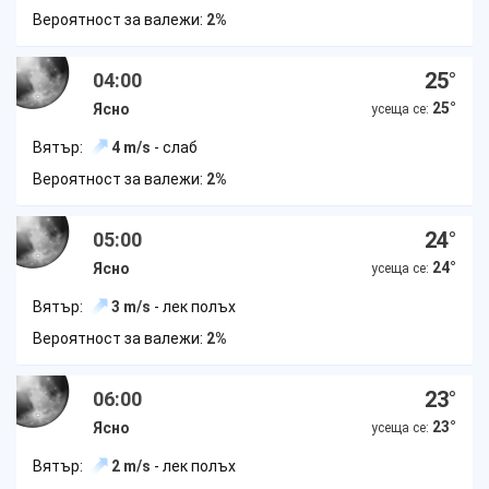
Вероятност за валежи:
2%
25
°
04:00
25
°
Ясно
усеща се:
Вятър:
4 m/s
- слаб
Вероятност за валежи:
2%
24
°
05:00
24
°
Ясно
усеща се:
Вятър:
3 m/s
- лек полъх
Вероятност за валежи:
2%
23
°
06:00
23
°
Ясно
усеща се:
Вятър:
2 m/s
- лек полъх