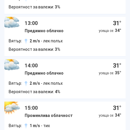
Вероятност за валежи:
3%
31
°
13:00
34
°
Предимно облачно
усеща се:
Вятър:
2 m/s
- лек полъх
Вероятност за валежи:
3%
31
°
14:00
35
°
Предимно облачно
усеща се:
Вятър:
2 m/s
- лек полъх
Вероятност за валежи:
4%
31
°
15:00
34
°
Променлива облачност
усеща се:
Вятър:
1 m/s
- тих