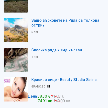
Защо върховете на Рила са толкова
остри?
5 авг
Спасиха рядък вид кълвач
4 авг
Красиво лице - Beauty Studio Selina
GRABO.BG
Цена:
38.30 €
71.58 €
74.91 лв
140.00 лв