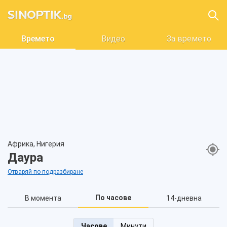
Времето
Видео
За времето
Африка, Нигерия
Даура
Отваряй по подразбиране
По часове
В момента
14-дневна
Часове
Минути