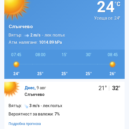
24
°C
Усеща се: 24
°
Слънчево
Вятър:
- лек полъх
2 m/s
Атм. налягане:
1014.89 hPa
07:45
08:00
15'
30'
08:45
24°
25°
25°
25°
26°
21
°
|
32
°
Днес,
9 авг
Слънчево
Вятър:
3 m/s
- лек полъх
Вероятност за валежи:
7%
Подробна прогноза