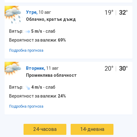
19
°
|
32
°
Утре,
10 авг
Облачно, кратък дъжд
Вятър:
5 m/s
- слаб
Вероятност за валежи:
69%
Подробна прогноза
20
°
|
30
°
Вторник,
11 авг
Променлива облачност
Вятър:
4 m/s
- слаб
Вероятност за валежи:
24%
Подробна прогноза
24-часова
14-дневна