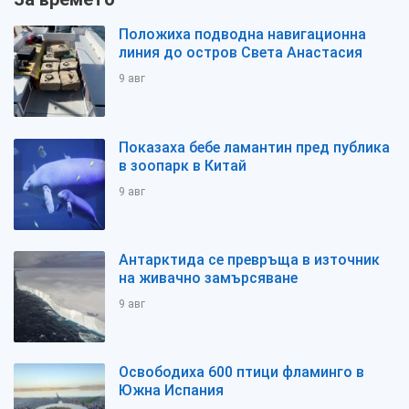
Положиха подводна навигационна
линия до остров Света Анастасия
9 авг
Показаха бебе ламантин пред публика
в зоопарк в Китай
9 авг
Антарктида се превръща в източник
на живачно замърсяване
9 авг
Освободиха 600 птици фламинго в
Южна Испания