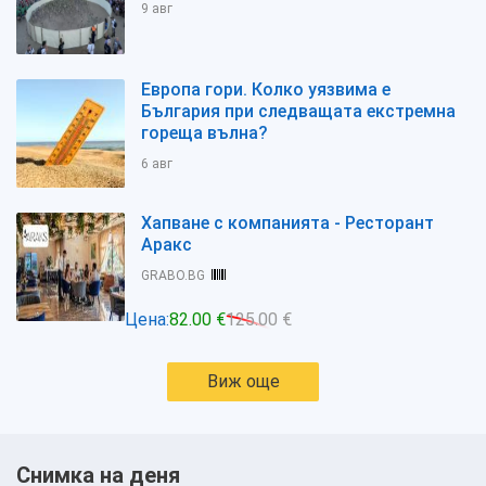
9 авг
Европа гори. Колко уязвима е
България при следващата екстремна
гореща вълна?
6 авг
Хапване с компанията - Ресторант
Аракс
GRABO.BG
Цена:
82.00 €
125.00 €
Виж още
Снимка на деня