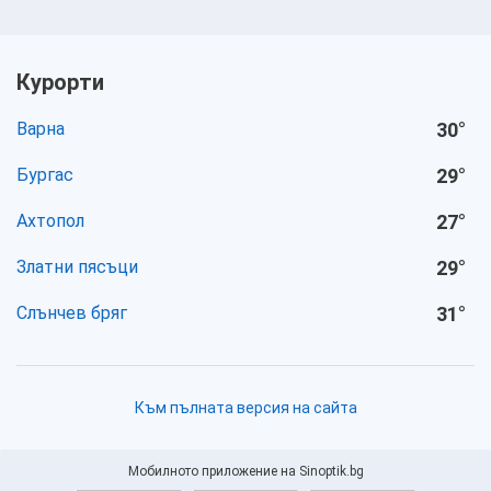
Курорти
Варна
30
°
Бургас
29
°
Ахтопол
27
°
Златни пясъци
29
°
Слънчев бряг
31
°
Към пълната версия на сайта
Мобилното приложение на Sinoptik.bg