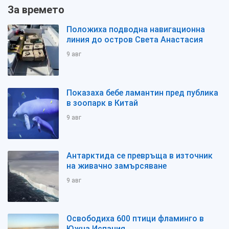
За времето
Положиха подводна навигационна
линия до остров Света Анастасия
9 авг
Показаха бебе ламантин пред публика
в зоопарк в Китай
9 авг
Антарктида се превръща в източник
на живачно замърсяване
9 авг
Освободиха 600 птици фламинго в
Южна Испания