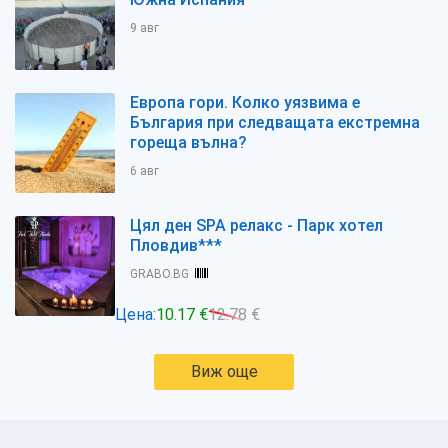
9 авг
Европа гори. Колко уязвима е
България при следващата екстремна
гореща вълна?
6 авг
Цял ден SPA релакс - Парк хотел
Пловдив***
GRABO.BG
Цена:
10.17 €
12.78 €
Виж още