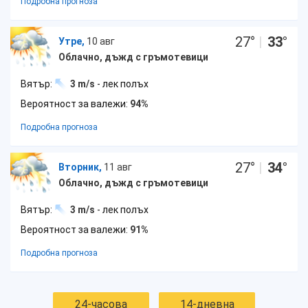
Подробна прогноза
27
°
|
33
°
Утре,
10 авг
Облачно, дъжд с гръмотевици
Вятър:
3 m/s
- лек полъх
Вероятност за валежи:
94%
Подробна прогноза
27
°
|
34
°
Вторник,
11 авг
Облачно, дъжд с гръмотевици
Вятър:
3 m/s
- лек полъх
Вероятност за валежи:
91%
Подробна прогноза
24-часова
14-дневна