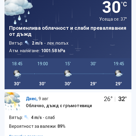
30
°C
Усеща се: 37
°
Променлива облачност и слаби превалявания
от дъжд
Вятър:
- лек полъх
2 m/s
Атм. налягане:
1001.58 hPa
18:45
19:00
15'
30'
19:45
30°
30°
30°
29°
29°
26
°
|
32
°
Днес,
9 авг
Облачно, дъжд с гръмотевици
Вятър:
4 m/s
- слаб
Вероятност за валежи:
89%