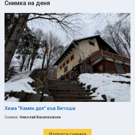
Снимка на деня
Хижа "Камен дел" във Витоша
Снимка:
Николай Василковски
Изпрати снимка