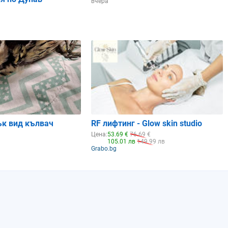
вчера
ък вид кълвач
RF лифтинг - Glow skin studio
Цена:
53.69 €
76.69 €
105.01 лв
149.99 лв
Grabo.bg