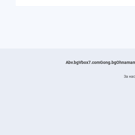
Abv.bg
Vbox7.com
Gong.bg
Ohnamam
За нас