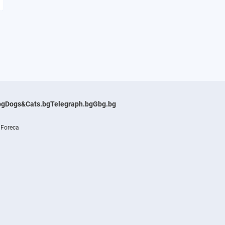
bg
Dogs&Cats.bg
Telegraph.bg
Gbg.bg
 Foreca