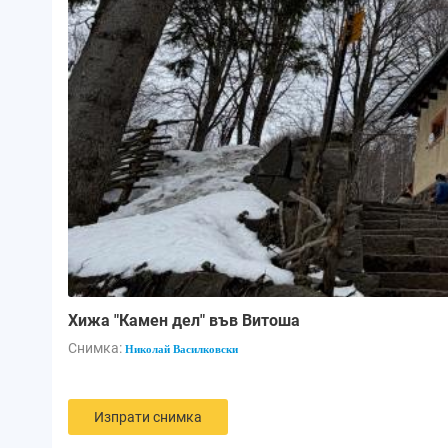
Хижа "Камен дел" във Витоша
Снимка:
Николай Василковски
Изпрати снимка