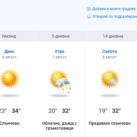
Добави в моите градове
Отваряй по подразбиран
Уикенд
5-дневна
14-дневна
Днес
Утре
Събота
6 август
7 август
8 август
23°
|
34°
20°
|
32°
19°
|
32°
Слънчево
Облачно, дъжд с
Предимно слънчево
гръмотевици