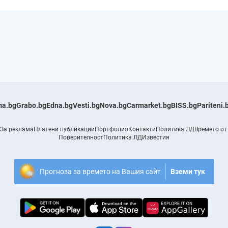
a.bg
Grabo.bg
Edna.bg
Vesti.bg
Nova.bg
Carmarket.bg
BISS.bg
Pariteni.
За реклама
Платени публикации
Портфолио
Контакти
Политика ЛД
Времето от
Поверителност
Политика ЛД
Известия
Прогноза за времето на Вашия сайт
Вземи тук