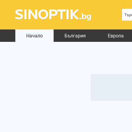
Начало
България
Европа