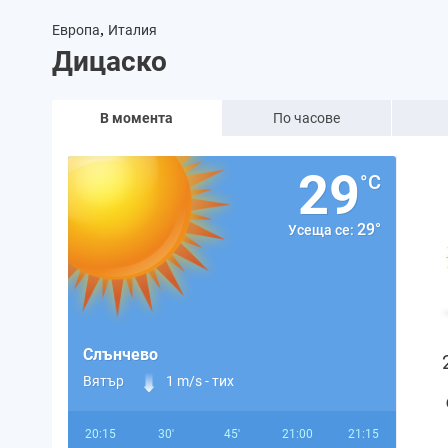
,
Европа
Италия
Дицаско
В момента
По часове
29
°C
29°
Усеща се:
Слънчево
Вятър
1 m/s -
тих
20:15
30'
45'
21:00
21:15