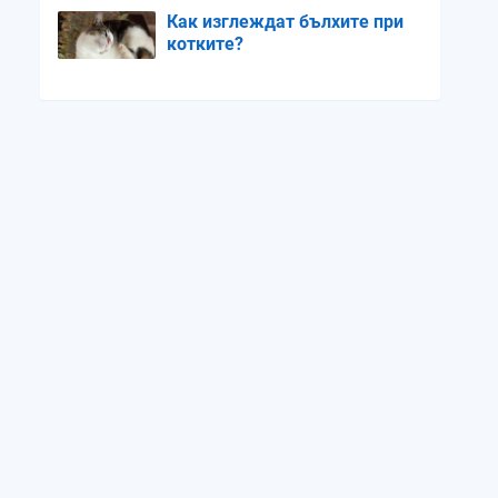
Как изглеждат бълхите при
котките?