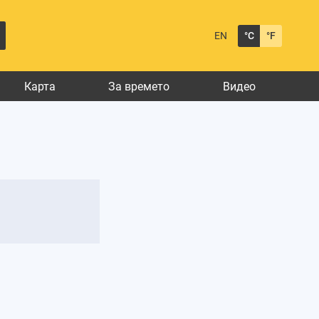
EN
°C
°F
Карта
За времето
Видео