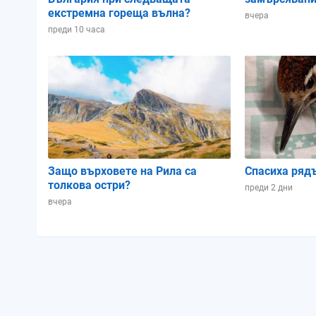
екстремна гореща вълна?
вчера
преди 10 часа
Защо върховете на Рила са
Спасиха ряд
толкова остри?
преди 2 дни
вчера