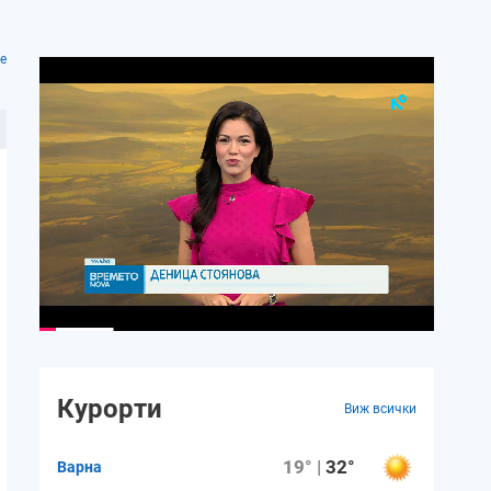
е
Курорти
Виж всички
19° |
32°
Варна