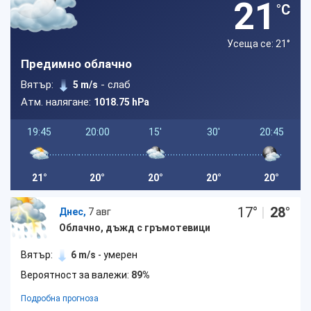
21
°C
Усеща се: 21
°
Предимно облачно
Вятър:
- слаб
5 m/s
Атм. налягане:
1018.75 hPa
19:45
20:00
15'
30'
20:45
21°
20°
20°
20°
20°
17
°
|
28
°
Днес,
7 авг
Облачно, дъжд с гръмотевици
Вятър:
6 m/s
- умерен
Вероятност за валежи:
89%
Подробна прогноза