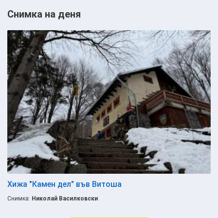
Снимка на деня
Хижа "Камен дел" във Витоша
Снимка:
Николай Василковски