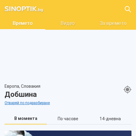
Времето
Видео
За времето
Европа, Словакия
Добшина
Отваряй по подразбиране
В момента
По часове
14-дневна