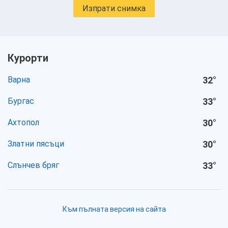
Изпрати снимка
Курорти
Варна
32
°
Бургас
33
°
Ахтопол
30
°
Златни пясъци
30
°
Слънчев бряг
33
°
Към пълната версия на сайта