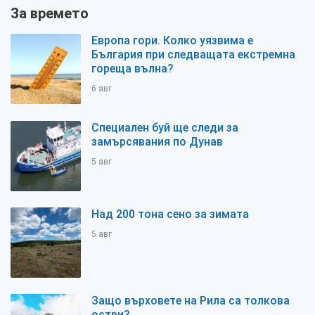
За времето
Европа гори. Колко уязвима е
България при следващата екстремна
гореща вълна?
6 авг
Специален буй ще следи за
замърсявания по Дунав
5 авг
Над 200 тона сено за зимата
5 авг
Защо върховете на Рила са толкова
остри?