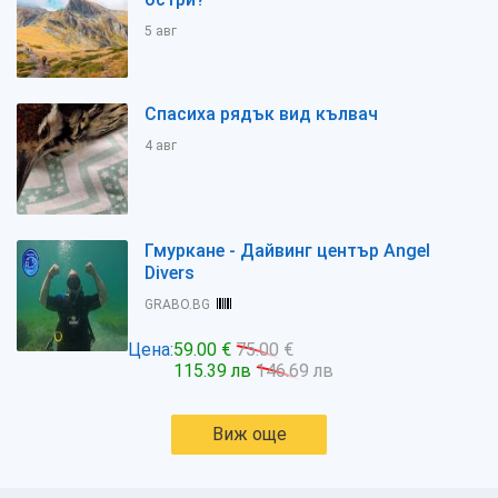
5 авг
Спасиха рядък вид кълвач
4 авг
Гмуркане - Дайвинг център Angel
Divers
GRABO.BG
Цена:
59.00 €
75.00 €
115.39 лв
146.69 лв
Виж още