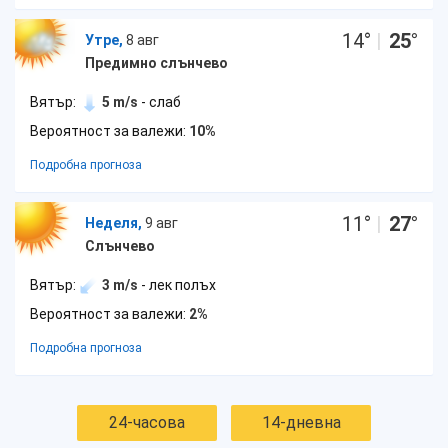
14
°
|
25
°
Утре,
8 авг
Предимно слънчево
Вятър:
5 m/s
- слаб
Вероятност за валежи:
10%
Подробна прогноза
11
°
|
27
°
Неделя,
9 авг
Слънчево
Вятър:
3 m/s
- лек полъх
Вероятност за валежи:
2%
Подробна прогноза
24-часова
14-дневна