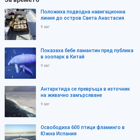
Положиха подводна навигационна
линия до остров Света Анастасия
9 авг
Показаха бебе ламантин пред публика
в зоопарк в Китай
9 авг
Антарктида се превръща в източник
на живачно замърсяване
9 авг
Освободиха 600 птици фламинго в
Южна Испания