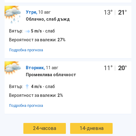
13
°
|
21
°
Утре,
10 авг
Облачно, слаб дъжд
Вятър:
5 m/s
- слаб
Вероятност за валежи:
27%
Подробна прогноза
11
°
|
20
°
Вторник,
11 авг
Променлива облачност
Вятър:
4 m/s
- слаб
Вероятност за валежи:
2%
Подробна прогноза
24-часова
14-дневна