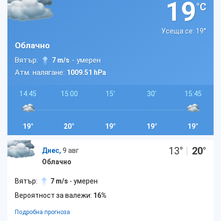
19
°C
Усеща се: 19
°
Облачно
Вятър:
- умерен
7 m/s
Атм. налягане:
1009.51 hPa
14:45
15:00
15'
30'
15:45
19°
20°
19°
19°
19°
13
°
|
20
°
Днес,
9 авг
Облачно
Вятър:
7 m/s
- умерен
Вероятност за валежи:
16%
Подробна прогноза