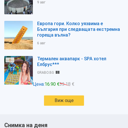
9 авг
Европа гори. Колко уязвима е
България при следващата екстремна
гореща вълна?
6 авг
Термален аквапарк - SPA хотел
Елбрус***
GRABO.BG
Цена:
16.90 €
33.18 €
Виж още
Снимка на деня