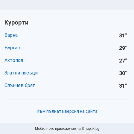
Курорти
Варна
31
°
Бургас
29
°
Ахтопол
27
°
Златни пясъци
30
°
Слънчев бряг
31
°
Към пълната версия на сайта
Мобилното приложение на Sinoptik.bg