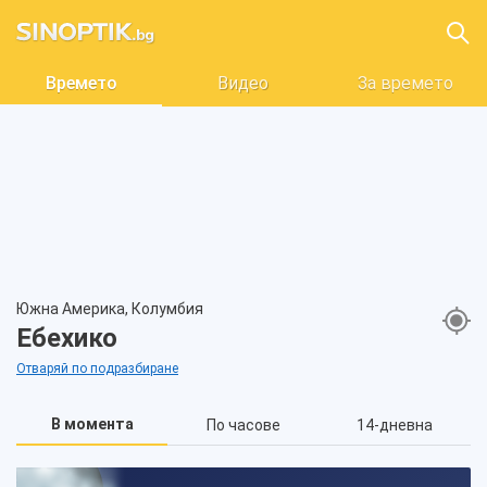
Времето
Видео
За времето
Южна Америка, Колумбия
Ебехико
Отваряй по подразбиране
В момента
По часове
14-дневна