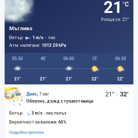
21
°C
Усеща се: 21
°
Мъгливо
Вятър:
- тих
1 m/s
Атм. налягане:
1013.29 hPa
05:30
45'
06:00
15'
06:30
21°
21°
21°
22°
22°
21
°
|
32
°
Днес,
7 авг
Облачно, дъжд с гръмотевици
Вятър:
3 m/s
- лек полъх
Вероятност за валежи:
65%
Подробна прогноза