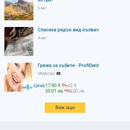
5 авг
Спасиха рядък вид кълвач
4 авг
Грижа за зъбите - ProfiDent
GRABO.BG
Цена:
17.90 €
51.13 €
35.01 лв
100.00 лв
Виж още