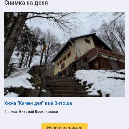
Снимка на деня
Хижа "Камен дел" във Витоша
Снимка:
Николай Василковски
Изпрати снимка