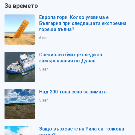
За времето
Европа гори. Колко уязвима е
България при следващата екстремна
гореща вълна?
6 авг
Специален буй ще следи за
замърсявания по Дунав
5 авг
Над 200 тона сено за зимата
5 авг
Защо върховете на Рила са толкова
остри?