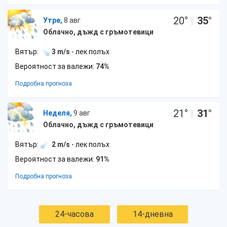
20
°
|
35
°
Утре,
8 авг
Облачно, дъжд с гръмотевици
Вятър:
3 m/s
- лек полъх
Вероятност за валежи:
74%
Подробна прогноза
21
°
|
31
°
Неделя,
9 авг
Облачно, дъжд с гръмотевици
Вятър:
2 m/s
- лек полъх
Вероятност за валежи:
91%
Подробна прогноза
24-часова
14-дневна