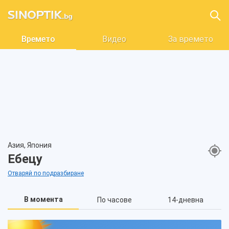
Времето
Видео
За времето
Азия, Япония
Ебецу
Отваряй по подразбиране
В момента
По часове
14-дневна