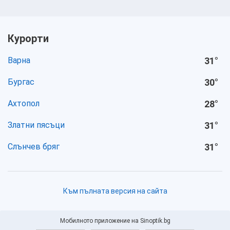
Курорти
Варна
31
°
Бургас
30
°
Ахтопол
28
°
Златни пясъци
31
°
Слънчев бряг
31
°
Към пълната версия на сайта
Мобилното приложение на Sinoptik.bg