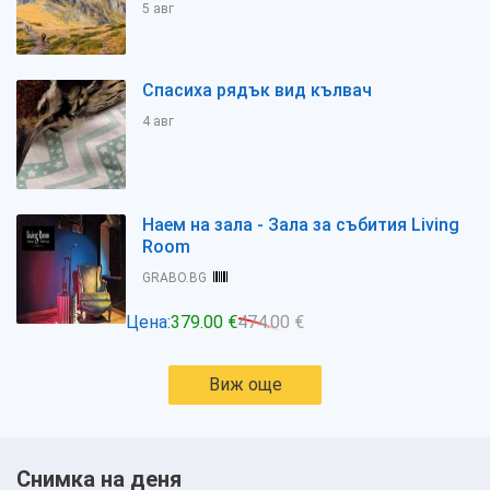
5 авг
Спасиха рядък вид кълвач
4 авг
Наем на зала - Зала за събития Living
Room
GRABO.BG
Цена:
379.00 €
474.00 €
Виж още
Снимка на деня