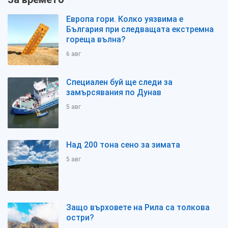
Европа гори. Колко уязвима е
България при следващата екстремна
гореща вълна?
6 авг
Специален буй ще следи за
замърсявания по Дунав
5 авг
Над 200 тона сено за зимата
5 авг
Защо върховете на Рила са толкова
остри?