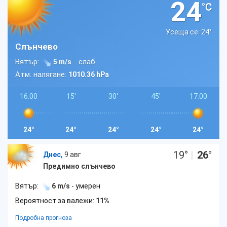
24
°C
Усеща се: 24
°
Слънчево
Вятър:
- слаб
5 m/s
Атм. налягане:
1010.36 hPa
16:00
15'
30'
45'
17:00
24°
24°
24°
24°
24°
19
°
|
26
°
Днес,
9 авг
Предимно слънчево
Вятър:
6 m/s
- умерен
Вероятност за валежи:
11%
Подробна прогноза