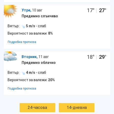
17
°
|
27
°
Утре,
10 авг
Предимно слънчево
Вятър:
5 m/s
- слаб
Вероятност за валежи:
8%
Подробна прогноза
18
°
|
29
°
Вторник,
11 авг
Предимно облачно
Вятър:
4 m/s
- слаб
Вероятност за валежи:
20%
Подробна прогноза
24-часова
14-дневна