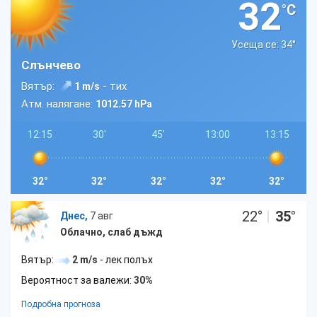
32
°C
Усеща се: 34
°
Слънчево
Вятър:
- тих
1 m/s
Атм. налягане:
1012.57 hPa
12:15
30'
45'
13:00
13:15
32°
32°
32°
32°
32°
22
°
|
35
°
Днес,
7 авг
Облачно, слаб дъжд
Вятър:
2 m/s
- лек полъх
Вероятност за валежи:
30%
Подробна прогноза