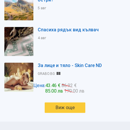
5 авг
Спасиха рядък вид кълвач
4 авг
За лице и тяло - Skin Care ND
GRABO.BG
Цена:
43.46 €
86.92 €
85.00 лв
170.00 лв
Виж още