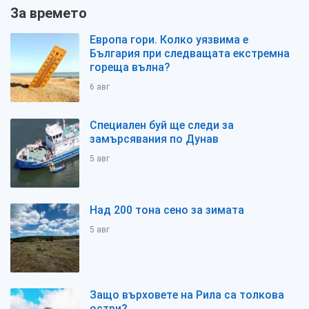
За времето
Европа гори. Колко уязвима е
България при следващата екстремна
гореща вълна?
6 авг
Специален буй ще следи за
замърсявания по Дунав
5 авг
Над 200 тона сено за зимата
5 авг
Защо върховете на Рила са толкова
остри?