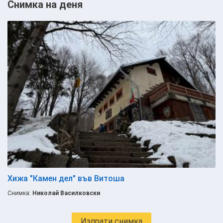
Снимка на деня
Хижа "Камен дел" във Витоша
Снимка:
Николай Василковски
Изпрати снимка