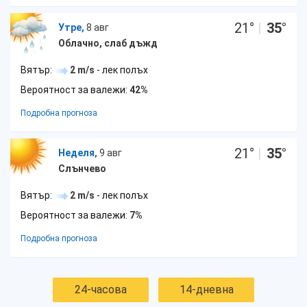
21
°
|
35
°
Утре,
8 авг
Облачно, слаб дъжд
Вятър:
2 m/s
- лек полъх
Вероятност за валежи:
42%
Подробна прогноза
21
°
|
35
°
Неделя,
9 авг
Слънчево
Вятър:
2 m/s
- лек полъх
Вероятност за валежи:
7%
Подробна прогноза
24-часова
14-дневна