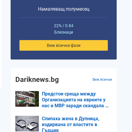
Намаляващ полумесец
22% / 0.84
Близнаци
Виж всички фази
Dariknews.bg
Виж всички
Предстои среща между
Организацията на евреите у
нас и МВР заради скандала в
Банско
Спипаха жена в Дупница,
издирвана от властите в
Гърция