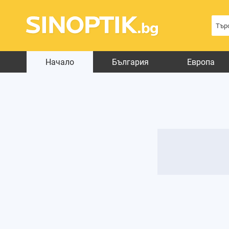
Начало
България
Европа