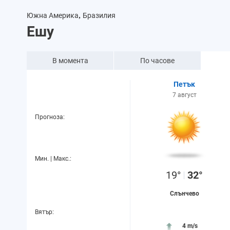
,
Южна Америка
Бразилия
Ешу
В момента
По часове
Петък
7 август
Прогноза:
Мин. | Макс.:
19°
32°
Слънчево
Вятър:
4 m/s