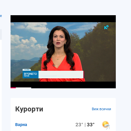
е
Курорти
Виж всички
23° |
33°
Варна