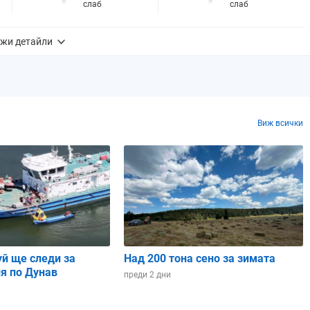
слаб
слаб
жи детайли
5%
19%
0.0 mm
0.2 mm
0%
0%
6%
30%
Виж всички
10
- много висок
9
- много висок
05:49 ч.
05:49 ч.
17:39 ч.
17:39 ч.
11 ч. и 49 мин.
11 ч. и 49 мин.
уй ще следи за
Над 200 тона сено за зимата
Намаляващ
Намаляващ
я по Дунав
преди 2 дни
полумесец
полумесец
Близнаци
Рак