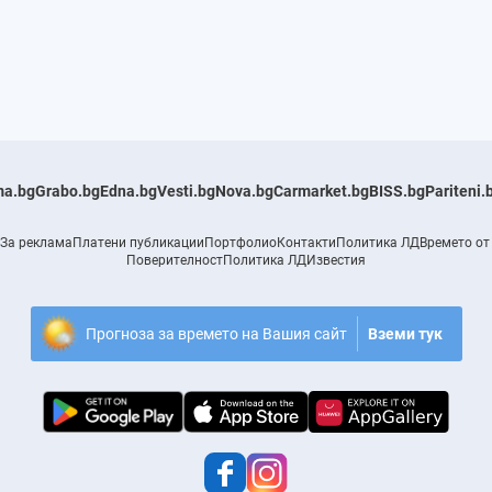
a.bg
Grabo.bg
Edna.bg
Vesti.bg
Nova.bg
Carmarket.bg
BISS.bg
Pariteni.
За реклама
Платени публикации
Портфолио
Контакти
Политика ЛД
Времето от
Поверителност
Политика ЛД
Известия
Прогноза за времето на Вашия сайт
Вземи тук