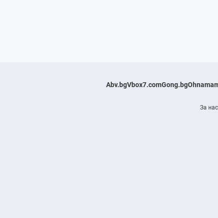
Abv.bg
Vbox7.com
Gong.bg
Ohnamam
За нас