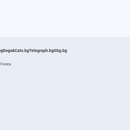
bg
Dogs&Cats.bg
Telegraph.bg
Gbg.bg
 Foreca