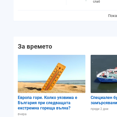
слаб
Пока
Вероятност за валежи:
5%
Количество валежи:
0.0 mm
Вероятност за буря:
0%
За времето
Облачност:
2%
UV индекс:
10
- много висок
Изгрев:
05:50 ч.
Залез:
17:39 ч.
Продължителност на деня:
11 ч. и 49 мин.
Европа гори. Колко уязвима е
Специален б
Намаляващ
България при следващата
замърсявани
Фаза на луната:
полумесец
екстремна гореща вълна?
преди 2 дни
Зодиакален знак:
Близнаци
вчера