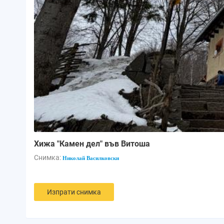
Хижа "Камен дел" във Витоша
Снимка:
Николай Василковски
Изпрати снимка