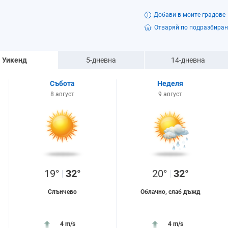
Добави в моите градове
Отваряй по подразбиран
Уикенд
5-дневна
14-дневна
Събота
Неделя
8 август
9 август
19°
32°
20°
32°
Слънчево
Облачно, слаб дъжд
4 m/s
4 m/s