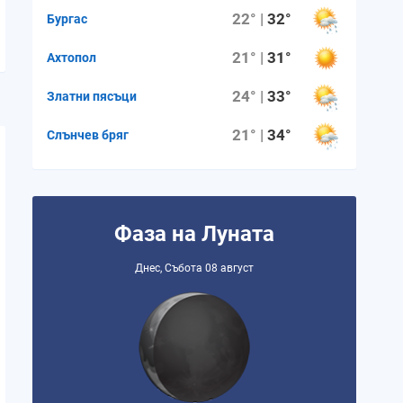
22° |
32°
Бургас
21° |
31°
Ахтопол
24° |
33°
Златни пясъци
21° |
34°
Слънчев бряг
Фаза на Луната
Днес, Събота 08 август