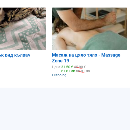
22%
13%
0.84
0.88
ък вид кълвач
Масаж на цяло тяло - Massage
Zone 19
Цена:
31.50 €
45.00 €
61.61 лв
88.01 лв
Grabo.bg
Събота
Неделя
08.08.2026
09.08.2026