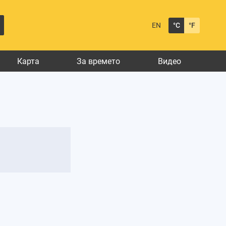
EN
°C
°F
Карта
За времето
Видео