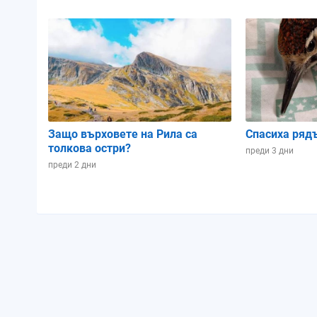
Осветеност:
33%
Позиция в лунен цикъл:
0.81
Защо върховете на Рила са
Спасиха ряд
толкова остри?
преди 3 дни
преди 2 дни
Петък
07.08.2026