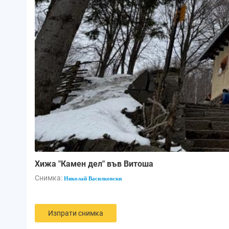
Хижа "Камен дел" във Витоша
Снимка:
Николай Василковски
Изпрати снимка