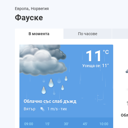
,
Европа
Норвегия
Фауске
В момента
По часове
11
°C
11°
Усеща се:
Облачно със слаб дъжд
Вятър
1 m/s -
тих
Обл
09:00
15'
30'
45'
10:00