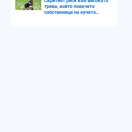
Скритият риск във високата
трева, който повечето
собственици на кучета
пренебрегват