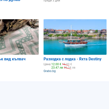
преди 3 дни
ък вид кълвач
Разходка с лодка - Яхта Destiny
Цена:
12.00 €
15.00 €
23.47 лв
29.34 лв
Grabo.bg