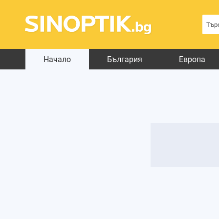
Начало
България
Европа