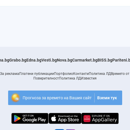
a.bg
Grabo.bg
Edna.bg
Vesti.bg
Nova.bg
Carmarket.bg
BISS.bg
Pariteni.
За реклама
Платени публикации
Портфолио
Контакти
Политика ЛД
Времето от
Поверителност
Политика ЛД
Известия
Прогноза за времето на Вашия сайт
Вземи тук