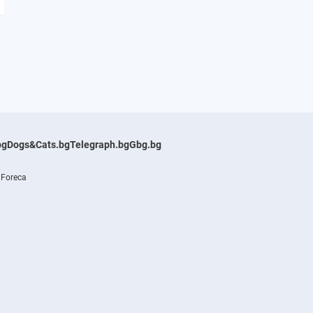
bg
Dogs&Cats.bg
Telegraph.bg
Gbg.bg
 Foreca