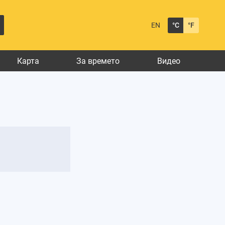
EN
°C
°F
Карта
За времето
Видео