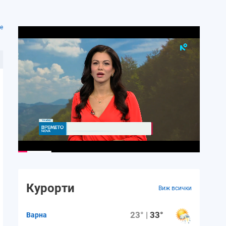
е
Курорти
Виж всички
23° |
33°
Варна