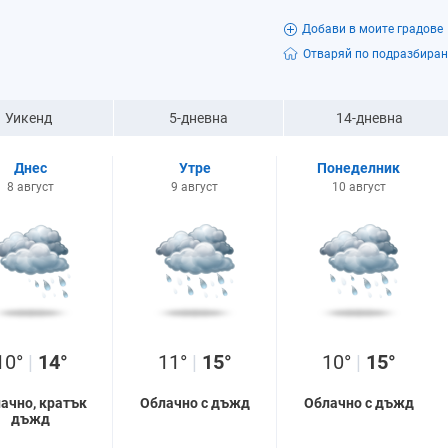
Добави в моите градове
Отваряй по подразбиран
Уикенд
5-дневна
14-дневна
Днес
Утре
Понеделник
8 август
9 август
10 август
10°
|
14°
11°
|
15°
10°
|
15°
ачно, кратък
Облачно с дъжд
Облачно с дъжд
дъжд