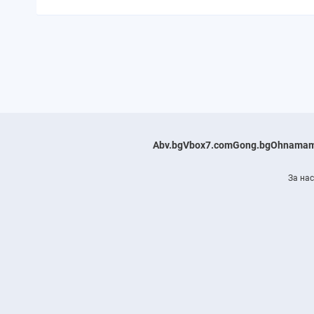
Abv.bg
Vbox7.com
Gong.bg
Ohnamam
За нас