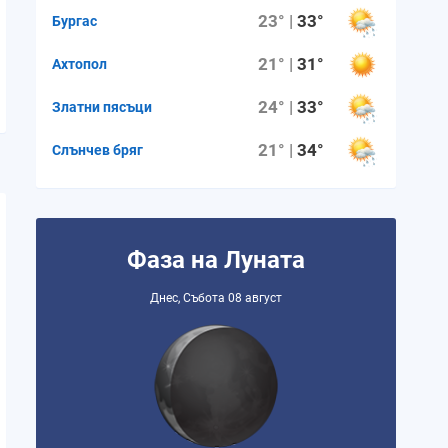
23° |
33°
Бургас
21° |
31°
Ахтопол
24° |
33°
Златни пясъци
21° |
34°
Слънчев бряг
Фаза на Луната
Днес, Събота 08 август