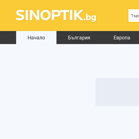
Начало
България
Европа