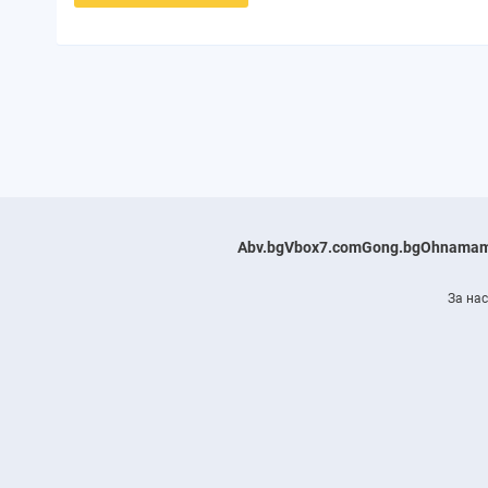
Abv.bg
Vbox7.com
Gong.bg
Ohnamam
За нас