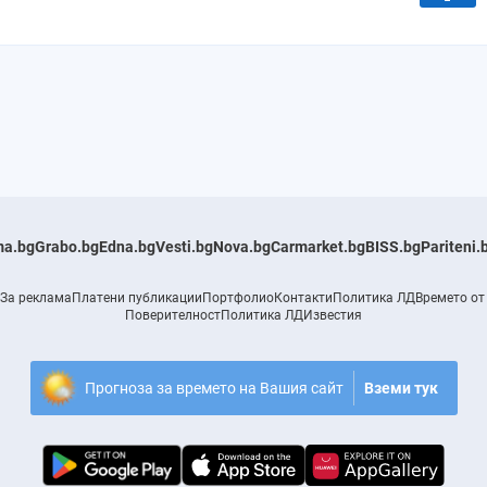
a.bg
Grabo.bg
Edna.bg
Vesti.bg
Nova.bg
Carmarket.bg
BISS.bg
Pariteni.
За реклама
Платени публикации
Портфолио
Контакти
Политика ЛД
Времето от
Поверителност
Политика ЛД
Известия
Прогноза за времето на Вашия сайт
Вземи тук