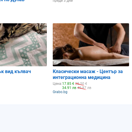
преди 3 дни
ък вид кълвач
Класически масаж - Център за
интеграционна медицина
Цена:
17.85 €
25.50 €
34.91 лв
49.87 лв
Grabo.bg