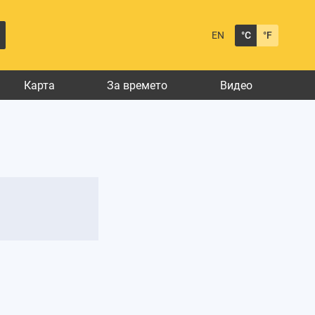
EN
°C
°F
Карта
За времето
Видео