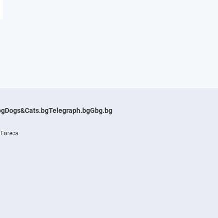
bg
Dogs&Cats.bg
Telegraph.bg
Gbg.bg
 Foreca