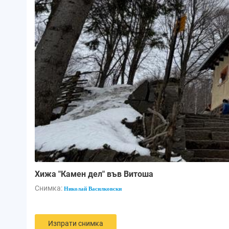
Хижа "Камен дел" във Витоша
Снимка:
Николай Василковски
Изпрати снимка