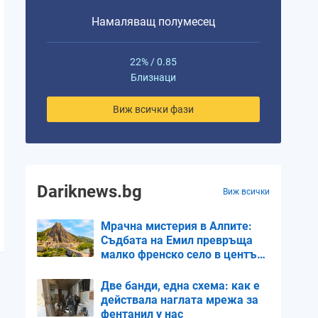
Намаляващ полумесец
22% / 0.85
Близнаци
Виж всички фази
Dariknews.bg
Виж всички
Мрачна мистерия в Алпите:
Съдбата на Емил превръща
малко френско село в център
на внимание
Две банди, една схема: как е
действала наглата мрежа за
фентанил у нас