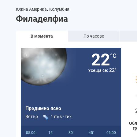
,
Южна Америка
Колумбия
Филаделфиа
В момента
По часове
22
°C
22°
Усеща се:
Предимно ясно
Вятър
1 m/s -
тих
Обл
г
05:00
15'
30'
45'
06:00