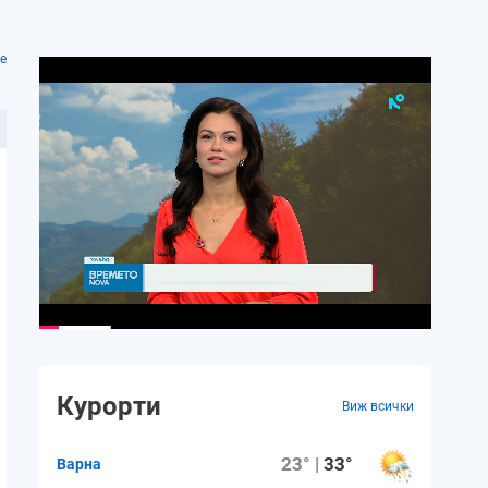
е
Курорти
Виж всички
23° |
33°
Варна