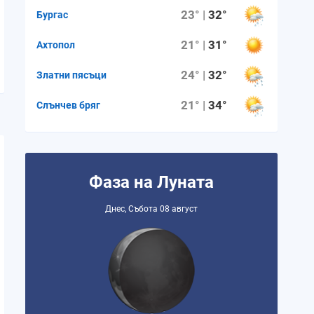
23° |
32°
Бургас
21° |
31°
Ахтопол
24° |
32°
Златни пясъци
21° |
34°
Слънчев бряг
Фаза на Луната
Днес, Събота 08 август