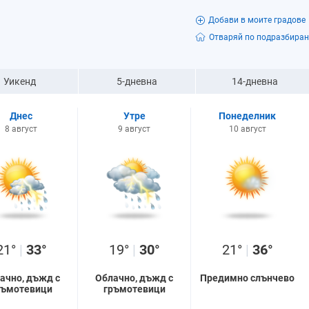
Добави в моите градове
Отваряй по подразбиран
Уикенд
5-дневна
14-дневна
Днес
Утре
Понеделник
8 август
9 август
10 август
21°
|
33°
19°
|
30°
21°
|
36°
ачно, дъжд с
Облачно, дъжд с
Предимно слънчево
ръмотевици
гръмотевици