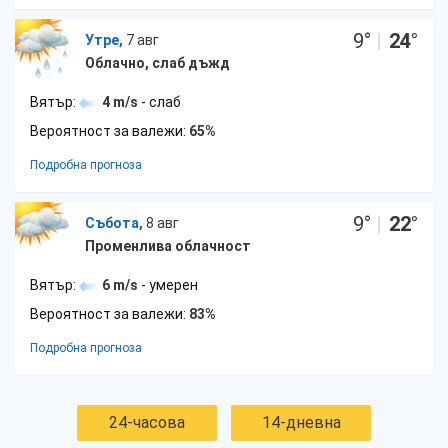
9
°
|
24
°
Утре,
7 авг
Облачно, слаб дъжд
Вятър:
4 m/s
- слаб
Вероятност за валежи:
65%
Подробна прогноза
9
°
|
22
°
Събота,
8 авг
Променлива облачност
Вятър:
6 m/s
- умерен
Вероятност за валежи:
83%
Подробна прогноза
24-часова
14-дневна