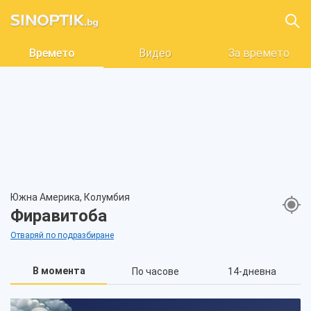
Времето
Видео
За времето
Южна Америка, Колумбия
Фиравитоба
Отваряй по подразбиране
В момента
По часове
14-дневна