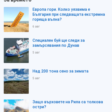
Европа гори. Колко уязвима е
България при следващата екстремна
гореща вълна?
6 авг
Специален буй ще следи за
замърсявания по Дунав
5 авг
Над 200 тона сено за зимата
5 авг
Защо върховете на Рила са толкова
остри?