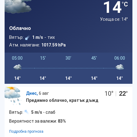
14
°C
Усеща се: 14
°
Облачно
Вятър:
- тих
1 m/s
Атм. налягане:
1017.59 hPa
05:00
15'
30'
45'
06:00
14°
14°
14°
14°
14°
10
°
|
22
°
Днес,
6 авг
Предимно облачно, кратък дъжд
Вятър:
5 m/s
- слаб
Вероятност за валежи:
83%
Подробна прогноза