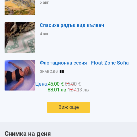
5 авг
Спасиха рядък вид кълвач
4 авг
Флотационна сесия - Float Zone Sofia
GRABO.BG
Цена:
45.00 €
65.00 €
88.01 лв
127.13 лв
Виж още
Снимка на деня