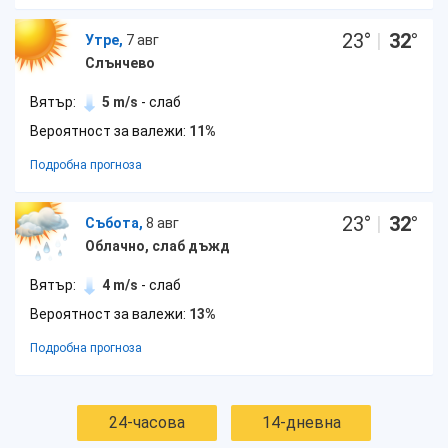
23
°
|
32
°
Утре,
7 авг
Слънчево
Вятър:
5 m/s
- слаб
Вероятност за валежи:
11%
Подробна прогноза
23
°
|
32
°
Събота,
8 авг
Облачно, слаб дъжд
Вятър:
4 m/s
- слаб
Вероятност за валежи:
13%
Подробна прогноза
24-часова
14-дневна