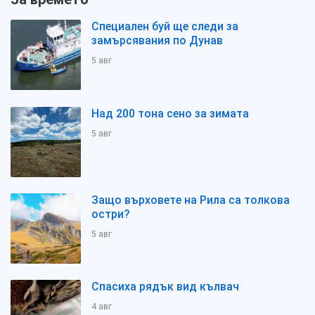
Специален буй ще следи за
замърсявания по Дунав
5 авг
Над 200 тона сено за зимата
5 авг
Защо върховете на Рила са толкова
остри?
5 авг
Спасиха рядък вид кълвач
4 авг