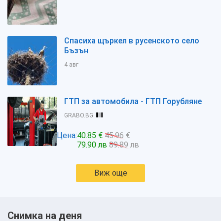
Спасиха щъркел в русенското село
Бъзън
4 авг
ГТП за автомобила - ГТП Горубляне
GRABO.BG
Цена:
40.85 €
45.96 €
79.90 лв
89.89 лв
Виж още
Снимка на деня