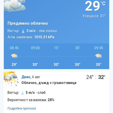
29
°C
Усеща се: 31
°
Предимно облачно
Вятър:
- лек полъх
3 m/s
Атм. налягане:
1015.21 hPa
08:45
09:00
15'
30'
09:45
29°
30°
30°
30°
30°
24
°
|
32
°
Днес,
6 авг
Облачно, дъжд с гръмотевици
Вятър:
5 m/s
- слаб
Вероятност за валежи:
28%
Подробна прогноза