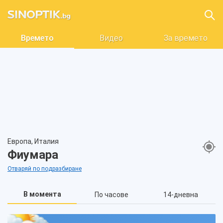
Времето
Видео
За времето
Европа, Италия
Фиумара
Отваряй по подразбиране
В момента
По часове
14-дневна