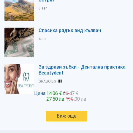
5 авг
Спасиха рядък вид кълвач
4 авг
За здрави зъбки - Дентална практика
Beautydent
GRABO.BG
Цена:
14.06 €
66.47 €
27.50 лв
130.00 лв
Виж още