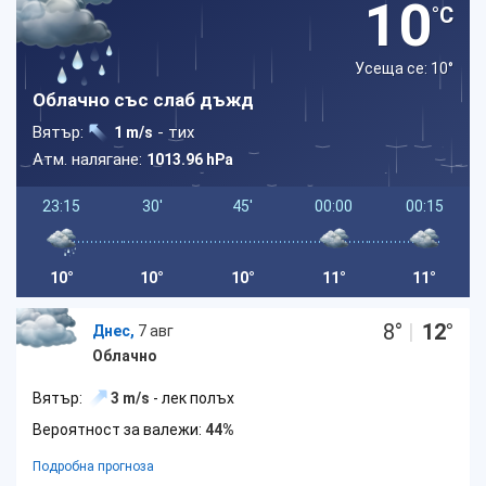
10
°C
Усеща се: 10
°
Облачно със слаб дъжд
Вятър:
- тих
1 m/s
Атм. налягане:
1013.96 hPa
23:15
30'
45'
00:00
00:15
10°
10°
10°
11°
11°
8
°
|
12
°
Днес,
7 авг
Облачно
Вятър:
3 m/s
- лек полъх
Вероятност за валежи:
44%
Подробна прогноза