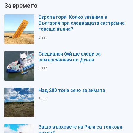
За времето
Европа гори. Колко уязвима е
България при следващата екстремна
гореща вълна?
6 авг
Специален буй ще следи за
замърсявания по Дунав
5 авг
Над 200 тона сено за зимата
5 авг
Защо върховете на Рила са толкова
остри?