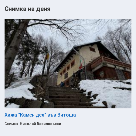
Снимка на деня
Хижа "Камен дел" във Витоша
Снимка:
Николай Василковски