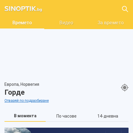
Времето
Видео
За времето
Европа, Норвегия
Горде
Отваряй по подразбиране
В момента
По часове
14-дневна