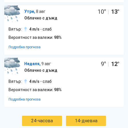
10
°
|
13
°
Утре,
8 авг
Облачно с дъжд
Вятър:
4 m/s
- слаб
Вероятност за валежи:
98%
Подробна прогноза
9
°
|
12
°
Неделя,
9 авг
Облачно с дъжд
Вятър:
4 m/s
- слаб
Вероятност за валежи:
98%
Подробна прогноза
24-часова
14-дневна