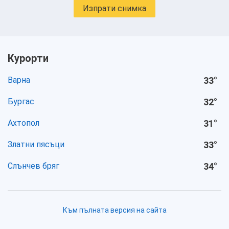
Изпрати снимка
Курорти
Варна
33
°
Бургас
32
°
Ахтопол
31
°
Златни пясъци
33
°
Слънчев бряг
34
°
Към пълната версия на сайта