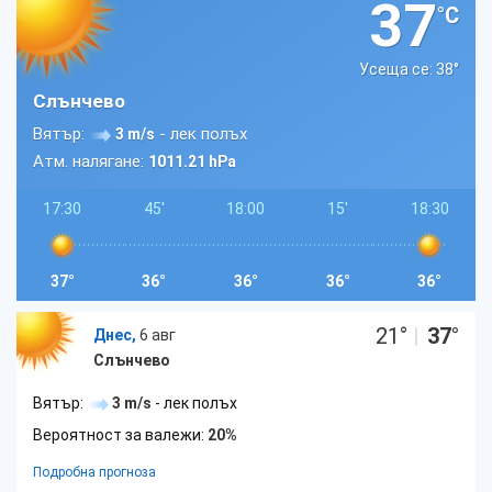
37
°C
Усеща се: 38
°
Слънчево
Вятър:
- лек полъх
3 m/s
Атм. налягане:
1011.21 hPa
17:30
45'
18:00
15'
18:30
37°
36°
36°
36°
36°
21
°
|
37
°
Днес,
6 авг
Слънчево
Вятър:
3 m/s
- лек полъх
Вероятност за валежи:
20%
Подробна прогноза