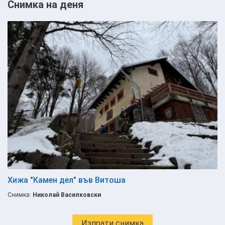
Снимка на деня
Хижа "Камен дел" във Витоша
Снимка:
Николай Василковски
Изпрати снимка