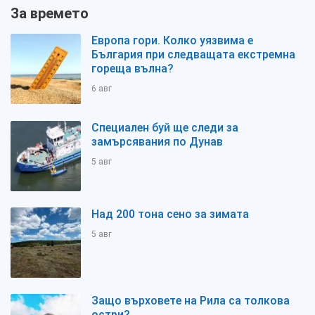
За времето
Европа гори. Колко уязвима е
България при следващата екстремна
гореща вълна?
6 авг
Специален буй ще следи за
замърсявания по Дунав
5 авг
Над 200 тона сено за зимата
5 авг
Защо върховете на Рила са толкова
остри?