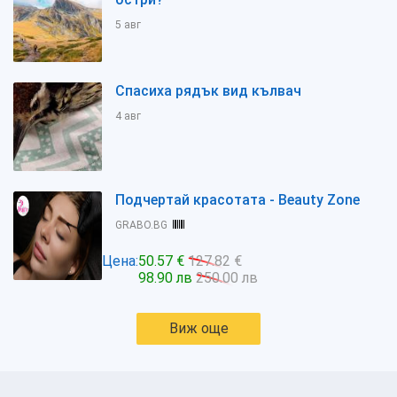
5 авг
Спасиха рядък вид кълвач
4 авг
Подчертай красотата - Beauty Zone
GRABO.BG
Цена:
50.57 €
127.82 €
98.90 лв
250.00 лв
Виж още