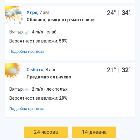
24
°
|
34
°
Утре,
7 авг
Облачно, дъжд с гръмотевици
Вятър:
4 m/s
- слаб
Вероятност за валежи:
59%
Подробна прогноза
21
°
|
32
°
Събота,
8 авг
Предимно слънчево
Вятър:
2 m/s
- лек полъх
Вероятност за валежи:
29%
Подробна прогноза
24-часова
14-дневна