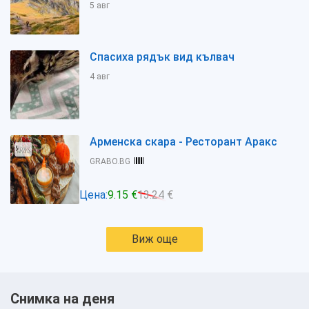
5 авг
Спасиха рядък вид кълвач
4 авг
Арменска скара - Ресторант Аракс
GRABO.BG
Цена:
9.15 €
13.24 €
Виж още
Снимка на деня