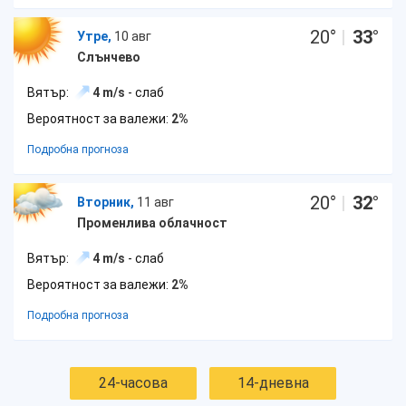
20
°
|
33
°
Утре,
10 авг
Слънчево
Вятър:
4 m/s
- слаб
Вероятност за валежи:
2%
Подробна прогноза
20
°
|
32
°
Вторник,
11 авг
Променлива облачност
Вятър:
4 m/s
- слаб
Вероятност за валежи:
2%
Подробна прогноза
24-часова
14-дневна