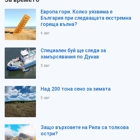
Европа гори. Колко уязвима е
България при следващата екстремна
гореща вълна?
6 авг
Специален буй ще следи за
замърсявания по Дунав
5 авг
Над 200 тона сено за зимата
5 авг
Защо върховете на Рила са толкова
остри?