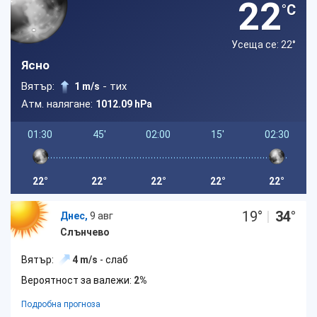
22
°C
Усеща се: 22
°
Ясно
Вятър:
- тих
1 m/s
Атм. налягане:
1012.09 hPa
01:30
45'
02:00
15'
02:30
22°
22°
22°
22°
22°
19
°
|
34
°
Днес,
9 авг
Слънчево
Вятър:
4 m/s
- слаб
Вероятност за валежи:
2%
Подробна прогноза