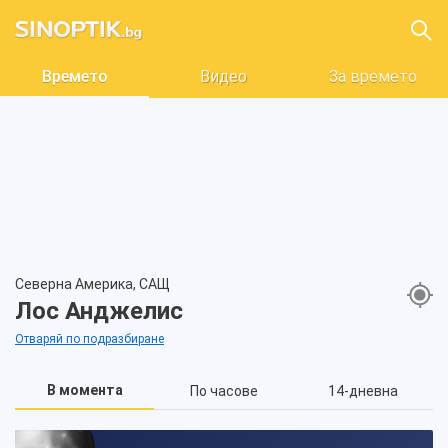
Времето
Видео
За времето
Северна Америка, САЩ
Лос Анджелис
Отваряй по подразбиране
В момента
По часове
14-дневна