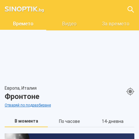
Времето
Видео
За времето
Европа, Италия
Фронтоне
Отваряй по подразбиране
В момента
По часове
14-дневна