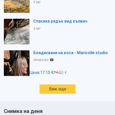
5 авг
Спасиха рядък вид кълвач
4 авг
Боядисване на коса - Maricolle studio
GRABO.BG
Цена:
17.15 €
24.50 €
Виж още
Снимка на деня