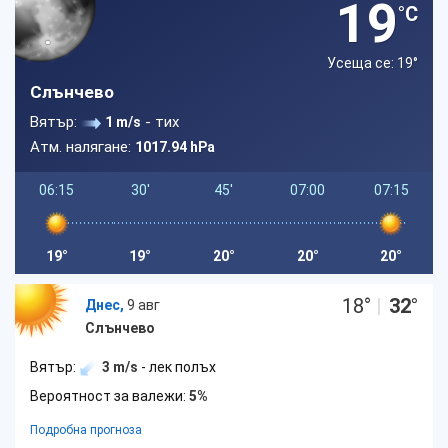
19
°C
Усеща се: 19
°
Слънчево
Вятър:
- тих
1 m/s
Атм. налягане:
1017.94 hPa
06:15
30'
45'
07:00
07:15
19°
19°
20°
20°
20°
18
°
|
32
°
Днес,
9 авг
Слънчево
Вятър:
3 m/s
- лек полъх
Вероятност за валежи:
5%
Подробна прогноза