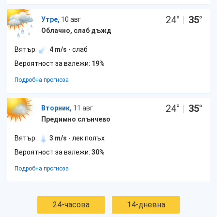
24
°
|
35
°
Утре,
10 авг
Облачно, слаб дъжд
Вятър:
4 m/s
- слаб
Вероятност за валежи:
19%
Подробна прогноза
24
°
|
35
°
Вторник,
11 авг
Предимно слънчево
Вятър:
3 m/s
- лек полъх
Вероятност за валежи:
30%
Подробна прогноза
24-часова
14-дневна