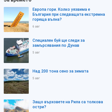
Европа гори. Колко уязвима е
България при следващата екстремна
гореща вълна?
6 авг
Специален буй ще следи за
замърсявания по Дунав
5 авг
Над 200 тона сено за зимата
5 авг
Защо върховете на Рила са толкова
остри?