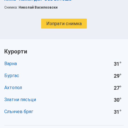
Снимка:
Николай Василковски
Изпрати снимка
Курорти
Варна
31
°
Бургас
29
°
Ахтопол
27
°
Златни пясъци
30
°
Слънчев бряг
31
°