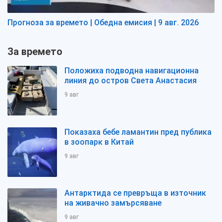
Прогноза за времето | Обедна емисия | 9 авг. 2026
За времето
Положиха подводна навигационна
линия до остров Света Анастасия
9 авг
Показаха бебе ламантин пред публика
в зоопарк в Китай
9 авг
Антарктида се превръща в източник
на живачно замърсяване
9 авг