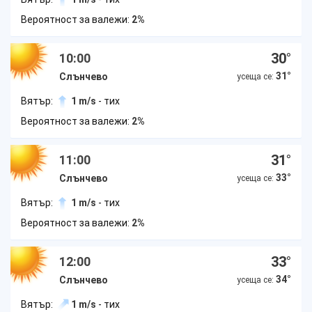
Вероятност за валежи:
2%
30
°
10:00
31
°
Слънчево
усеща се:
Вятър:
1 m/s
- тих
Вероятност за валежи:
2%
31
°
11:00
33
°
Слънчево
усеща се:
Вятър:
1 m/s
- тих
Вероятност за валежи:
2%
33
°
12:00
34
°
Слънчево
усеща се:
Вятър:
1 m/s
- тих