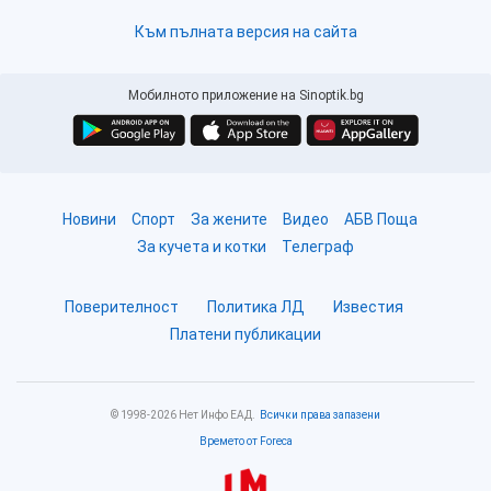
Към пълната версия на сайта
Мобилното приложение на Sinoptik.bg
Новини
Спорт
За жените
Видео
АБВ Поща
За кучета и котки
Телеграф
Поверителност
Политика ЛД
Известия
Платени публикации
© 1998-2026 Нет Инфо ЕАД.
Всички права запазени
Времето от Foreca