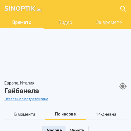
Времето
Видео
За времето
Европа, Италия
Гайбанела
Отваряй по подразбиране
По часове
В момента
14-дневна
Часове
Минути