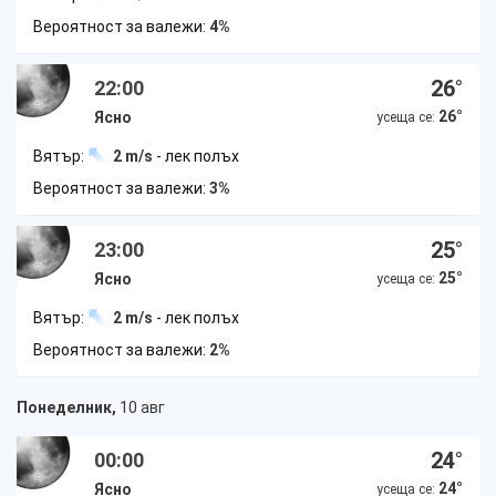
Вероятност за валежи:
4%
26
°
22:00
26
°
Ясно
усеща се:
Вятър:
2 m/s
- лек полъх
Вероятност за валежи:
3%
25
°
23:00
25
°
Ясно
усеща се:
Вятър:
2 m/s
- лек полъх
Вероятност за валежи:
2%
Понеделник,
10 авг
24
°
00:00
24
°
Ясно
усеща се: