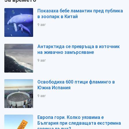
Показаха бебе ламантин пред публика
в зоопарк в Китай
9 авг
Антарктида се превръща в източник
на живачно замърсяване
9 авг
Освободиха 600 птици фламинго в
Южна Испания
9 авг
Европа гори. Колко уязвима е
България при следващата екстремна
гореща вълна?