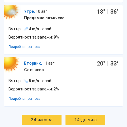
18
°
|
36
°
Утре,
10 авг
Предимно слънчево
Вятър:
4 m/s
- слаб
Вероятност за валежи:
9%
Подробна прогноза
20
°
|
33
°
Вторник,
11 авг
Слънчево
Вятър:
5 m/s
- слаб
Вероятност за валежи:
2%
Подробна прогноза
24-часова
14-дневна