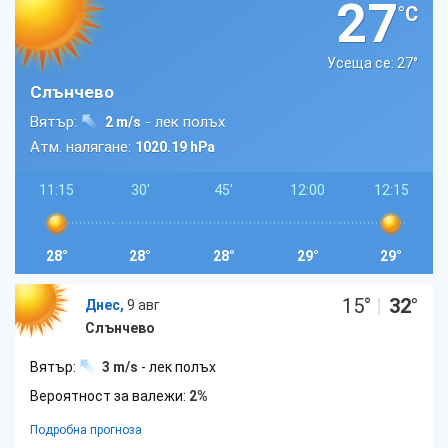
27
°C
Усеща се: 27
°
Слънчево
Вятър:
- лек полъх
2 m/s
Атм. налягане:
1020.19 hPa
11:15
30'
45'
12:00
12:15
28°
28°
28°
29°
29°
15
°
|
32
°
Днес,
9 авг
Слънчево
Вятър:
3 m/s
- лек полъх
Вероятност за валежи:
2%
Подробна прогноза