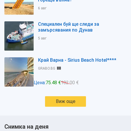
6 авг
Специален буй ще следи за
замърсявания по Дунав
5 авг
Край Варна - Sirius Beach Hotel****
GRABO.BG
Цена:
75.48 €
102.00 €
Виж още
Снимка на деня