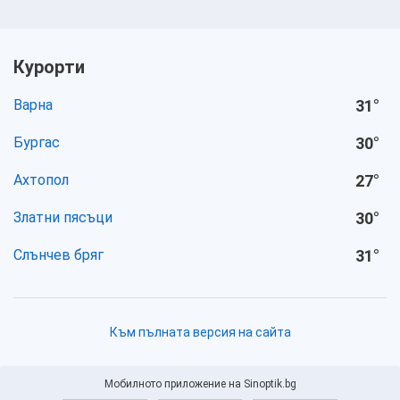
Курорти
Варна
31
°
Бургас
30
°
Ахтопол
27
°
Златни пясъци
30
°
Слънчев бряг
31
°
Към пълната версия на сайта
Мобилното приложение на Sinoptik.bg