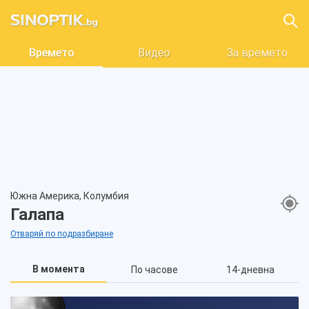
Времето
Видео
За времето
Южна Америка, Колумбия
Галапа
Отваряй по подразбиране
В момента
По часове
14-дневна