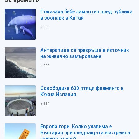
Показаха бебе ламантин пред публика
в зоопарк в Китай
9 авг
Антарктида се превръща в източник
на живачно замърсяване
9 авг
Освободиха 600 птици фламинго в
Южна Испания
9 авг
Европа гори. Колко уязвима е
България при следващата екстремна
гореща вълна?