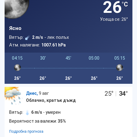
26
°C
Усеща се: 26
°
Ясно
Вятър:
- лек полъх
2 m/s
Атм. налягане:
1007.61 hPa
04:15
30'
45'
05:00
05:15
26°
26°
26°
26°
26°
25
°
|
34
°
Днес,
9 авг
Облачно, кратък дъжд
Вятър:
6 m/s
- умерен
Вероятност за валежи:
35%
Подробна прогноза