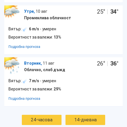
25
°
|
34
°
Утре,
10 авг
Променлива облачност
Вятър:
6 m/s
- умерен
Вероятност за валежи:
13%
Подробна прогноза
26
°
|
36
°
Вторник,
11 авг
Облачно, слаб дъжд
Вятър:
7 m/s
- умерен
Вероятност за валежи:
29%
Подробна прогноза
24-часова
14-дневна