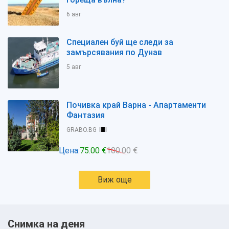
6 авг
Специален буй ще следи за
замърсявания по Дунав
5 авг
Почивка край Варна - Апартаменти
Фантазия
GRABO.BG
Цена:
75.00 €
100.00 €
Виж още
Снимка на деня