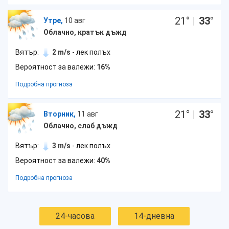
21
°
|
33
°
Утре,
10 авг
Облачно, кратък дъжд
Вятър:
2 m/s
- лек полъх
Вероятност за валежи:
16%
Подробна прогноза
21
°
|
33
°
Вторник,
11 авг
Облачно, слаб дъжд
Вятър:
3 m/s
- лек полъх
Вероятност за валежи:
40%
Подробна прогноза
24-часова
14-дневна