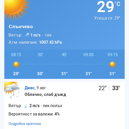
29
°C
Усеща се: 29
°
Слънчево
Вятър:
- тих
1 m/s
Атм. налягане:
1007.42 hPa
08:15
30'
45'
09:00
09:15
29°
30°
31°
31°
31°
22
°
|
33
°
Днес,
9 авг
Облачно, слаб дъжд
Вятър:
2 m/s
- лек полъх
Вероятност за валежи:
4%
Подробна прогноза