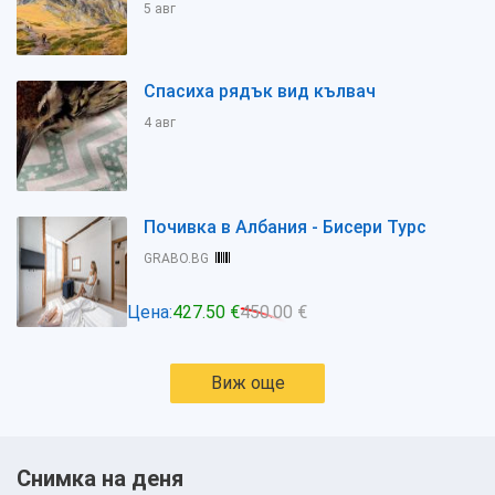
5 авг
Спасиха рядък вид кълвач
4 авг
Почивка в Албания - Бисери Турс
GRABO.BG
Цена:
427.50 €
450.00 €
Виж още
Снимка на деня