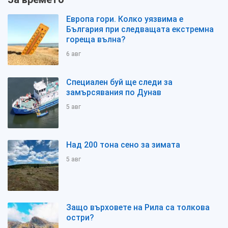
Европа гори. Колко уязвима е
България при следващата екстремна
гореща вълна?
6 авг
Специален буй ще следи за
замърсявания по Дунав
5 авг
Над 200 тона сено за зимата
5 авг
Защо върховете на Рила са толкова
остри?