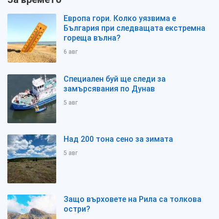
Европа гори. Колко уязвима е
България при следващата екстремна
гореща вълна?
6 авг
Специален буй ще следи за
замърсявания по Дунав
5 авг
Над 200 тона сено за зимата
5 авг
Защо върховете на Рила са толкова
остри?