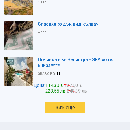
5 авг
Спасиха рядък вид кълвач
4 авг
Почивка във Велингра - SPA хотел
Енира****
GRABO.BG
Цена:
114.30 €
127.00 €
223.55 лв
248.39 лв
Виж още