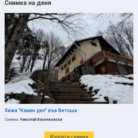
Снимка на деня
Хижа "Камен дел" във Витоша
Снимка:
Николай Василковски
Изпрати снимка