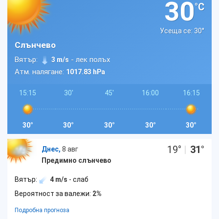
30
°C
Усеща се: 30
°
Слънчево
Вятър:
- лек полъх
3 m/s
Атм. налягане:
1017.83 hPa
15:15
30'
45'
16:00
16:15
30°
30°
30°
30°
30°
19
°
|
31
°
Днес,
8 авг
Предимно слънчево
Вятър:
4 m/s
- слаб
Вероятност за валежи:
2%
Подробна прогноза