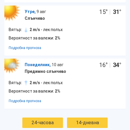
15
°
|
31
°
Утре,
9 авг
Слънчево
Вятър:
2 m/s
- лек полъх
Вероятност за валежи:
2%
Подробна прогноза
16
°
|
34
°
Понеделник,
10 авг
Предимно слънчево
Вятър:
2 m/s
- лек полъх
Вероятност за валежи:
2%
Подробна прогноза
24-часова
14-дневна