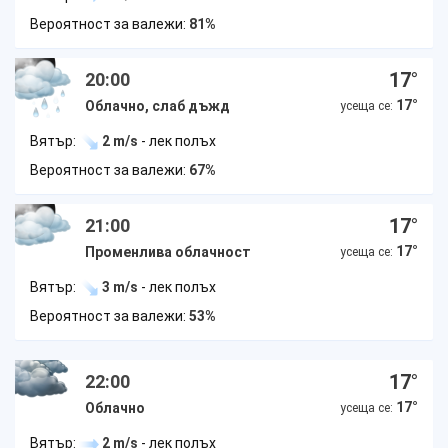
Вероятност за валежи:
81%
17
°
20:00
17
°
Облачно, слаб дъжд
усеща се:
Вятър:
2 m/s
- лек полъх
Вероятност за валежи:
67%
17
°
21:00
17
°
Променлива облачност
усеща се:
Вятър:
3 m/s
- лек полъх
Вероятност за валежи:
53%
17
°
22:00
17
°
Облачно
усеща се:
Вятър:
2 m/s
- лек полъх