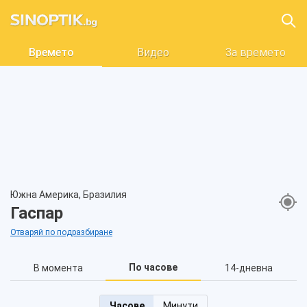
Времето
Видео
За времето
Южна Америка, Бразилия
Гаспар
Отваряй по подразбиране
По часове
В момента
14-дневна
Часове
Минути