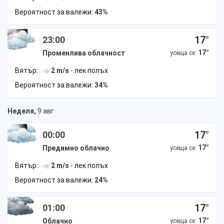
Вероятност за валежи:
43%
17
°
23:00
17
°
Променлива облачност
усеща се:
Вятър:
2 m/s
- лек полъх
Вероятност за валежи:
34%
Неделя,
9 авг
17
°
00:00
17
°
Предимно облачно
усеща се:
Вятър:
2 m/s
- лек полъх
Вероятност за валежи:
24%
17
°
01:00
17
°
Облачно
усеща се: