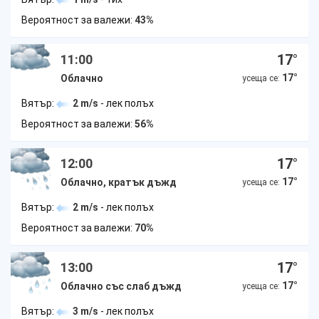
Вероятност за валежи:
43%
17
°
11:00
17
°
Облачно
усеща се:
Вятър:
2 m/s
- лек полъх
Вероятност за валежи:
56%
17
°
12:00
17
°
Облачно, кратък дъжд
усеща се:
Вятър:
2 m/s
- лек полъх
Вероятност за валежи:
70%
17
°
13:00
17
°
Облачно със слаб дъжд
усеща се:
Вятър:
3 m/s
- лек полъх