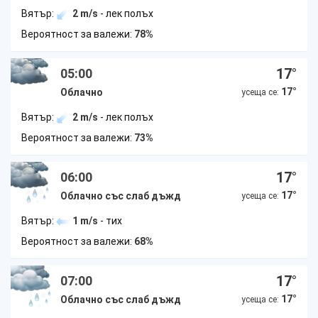
Вятър:
2 m/s
- лек полъх
Вероятност за валежи:
78%
17
°
05:00
17
°
Облачно
усеща се:
Вятър:
2 m/s
- лек полъх
Вероятност за валежи:
73%
17
°
06:00
17
°
Облачно със слаб дъжд
усеща се:
Вятър:
1 m/s
- тих
Вероятност за валежи:
68%
17
°
07:00
17
°
Облачно със слаб дъжд
усеща се: