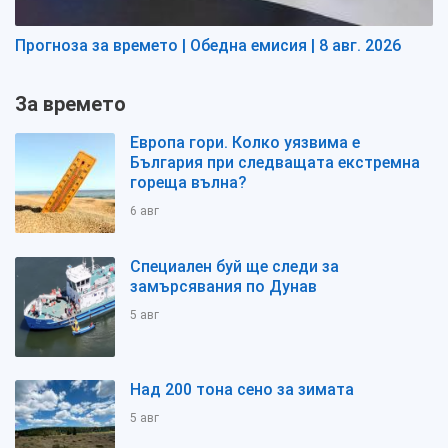
Прогноза за времето | Обедна емисия | 8 авг. 2026
За времето
Европа гори. Колко уязвима е
България при следващата екстремна
гореща вълна?
6 авг
Специален буй ще следи за
замърсявания по Дунав
5 авг
Над 200 тона сено за зимата
5 авг