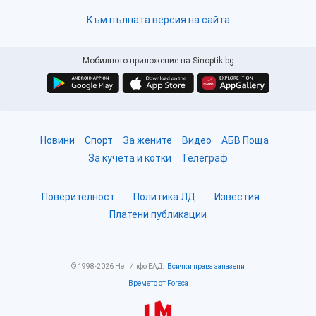
Към пълната версия на сайта
Мобилното приложение на Sinoptik.bg
Новини
Спорт
За жените
Видео
АБВ Поща
За кучета и котки
Телеграф
Поверителност
Политика ЛД
Известия
Платени публикации
© 1998-2026 Нет Инфо ЕАД.
Всички права запазени
Времето от Foreca