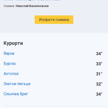
Снимка:
Николай Василковски
Изпрати снимка
Курорти
Варна
34
°
Бургас
33
°
Ахтопол
31
°
Златни пясъци
32
°
Слънчев бряг
34
°