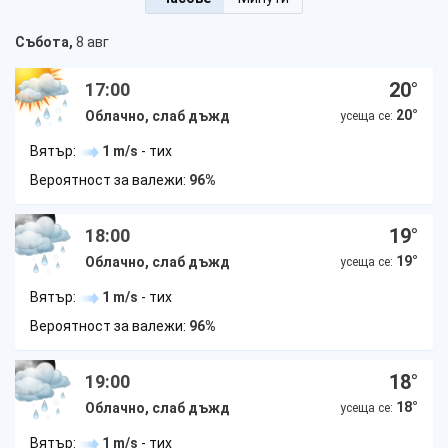
Събота,
8 авг
20
°
17:00
20
°
Облачно, слаб дъжд
усеща се:
Вятър:
1 m/s
- тих
Вероятност за валежи:
96%
19
°
18:00
19
°
Облачно, слаб дъжд
усеща се:
Вятър:
1 m/s
- тих
Вероятност за валежи:
96%
18
°
19:00
18
°
Облачно, слаб дъжд
усеща се:
Вятър:
1 m/s
- тих