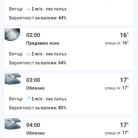
Вятър:
2 m/s
- лек полъх
Вероятност за валежи:
44%
16
°
02:00
16
°
Предимно ясно
усеща се:
Вятър:
2 m/s
- лек полъх
Вероятност за валежи:
64%
17
°
03:00
17
°
Облачно
усеща се:
Вятър:
2 m/s
- лек полъх
Вероятност за валежи:
83%
17
°
04:00
17
°
Облачно
усеща се: