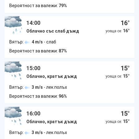
Вероятност за валежи:
79%
16
°
14:00
16
°
Облачно със слаб дъжд
усеща се:
Вятър:
4 m/s
- слаб
Вероятност за валежи:
87%
15
°
15:00
15
°
Облачно, кратък дъжд
усеща се:
Вятър:
3 m/s
- лек полъх
Вероятност за валежи:
96%
15
°
16:00
15
°
Облачно, кратък дъжд
усеща се:
Вятър:
3 m/s
- лек полъх