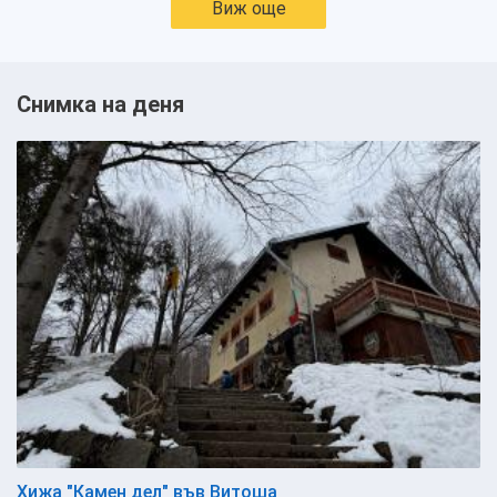
Виж още
Снимка на деня
Хижа "Камен дел" във Витоша