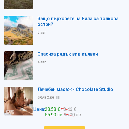
Защо върховете на Рила са толкова
остри?
5 авг
Спасиха рядък вид кълвач
4 авг
Лечебен масаж - Chocolate Studio
GRABO.BG
Цена:
28.58 €
43.46 €
55.90 лв
85.00 лв