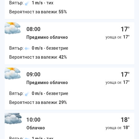
Вятър:
1 m/s
- тих
Вероятност за валежи:
55%
17
°
08:00
17
°
Предимно облачно
усеща се:
Вятър:
0 m/s
- безветрие
Вероятност за валежи:
42%
17
°
09:00
17
°
Предимно облачно
усеща се:
Вятър:
0 m/s
- безветрие
Вероятност за валежи:
29%
18
°
10:00
18
°
Облачно
усеща се:
Вятър:
1 m/s
- тих