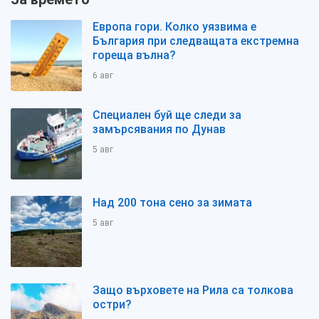
Европа гори. Колко уязвима е
България при следващата екстремна
гореща вълна?
6 авг
Специален буй ще следи за
замърсявания по Дунав
5 авг
Над 200 тона сено за зимата
5 авг
Защо върховете на Рила са толкова
остри?