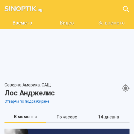
Времето
Видео
За времето
Северна Америка, САЩ
Лос Анджелис
Отваряй по подразбиране
В момента
По часове
14-дневна