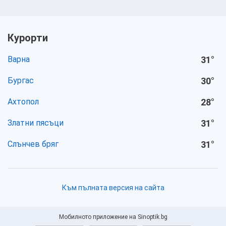
Курорти
Варна
31
°
Бургас
30
°
Ахтопол
28
°
Златни пясъци
31
°
Слънчев бряг
31
°
Към пълната версия на сайта
Мобилното приложение на Sinoptik.bg