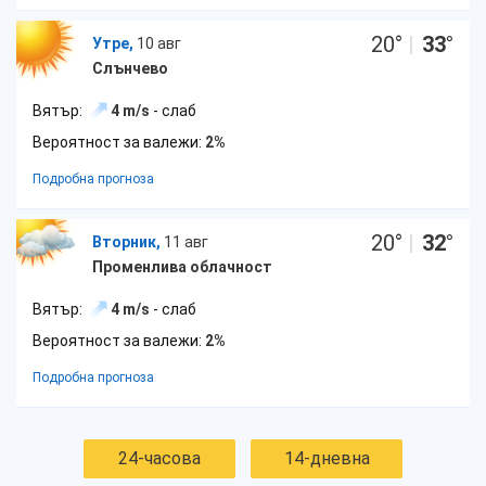
20
°
|
33
°
Утре,
10 авг
Слънчево
Вятър:
4 m/s
- слаб
Вероятност за валежи:
2%
Подробна прогноза
20
°
|
32
°
Вторник,
11 авг
Променлива облачност
Вятър:
4 m/s
- слаб
Вероятност за валежи:
2%
Подробна прогноза
24-часова
14-дневна