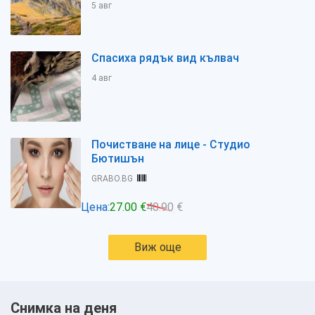
5 авг
Спасиха рядък вид кълвач
4 авг
Почистване на лице - Студио
Бютишън
GRABO.BG
Цена:
27.00 €
40.90 €
Виж още
Снимка на деня