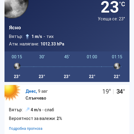
23
°C
Усеща се: 23
°
Ясно
Вятър:
- тих
1 m/s
Атм. налягане:
1012.33 hPa
00:15
30'
45'
01:00
01:15
23°
23°
23°
22°
22°
19
°
|
34
°
Днес,
9 авг
Слънчево
Вятър:
4 m/s
- слаб
Вероятност за валежи:
2%
Подробна прогноза