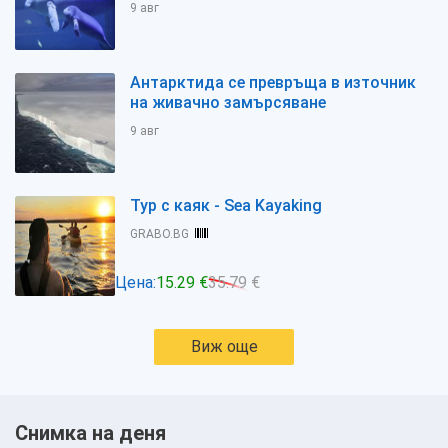
9 авг
Антарктида се превръща в източник
на живачно замърсяване
9 авг
Тур с каяк - Sea Kayaking
GRABO.BG
Цена:
15.29 €
35.79 €
Виж още
Снимка на деня