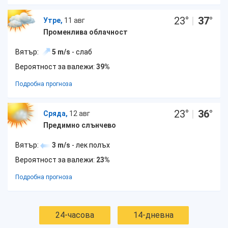
23
°
|
37
°
Утре,
11 авг
Променлива облачност
Вятър:
5 m/s
- слаб
Вероятност за валежи:
39%
Подробна прогноза
23
°
|
36
°
Сряда,
12 авг
Предимно слънчево
Вятър:
3 m/s
- лек полъх
Вероятност за валежи:
23%
Подробна прогноза
24-часова
14-дневна