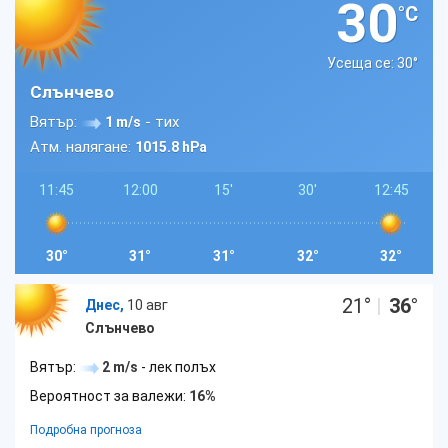
30
°C
Усеща се: 30
°
Слънчево
Вятър:
- тих
1 m/s
Атм. налягане:
1015.8 hPa
11:45
12:00
15'
30'
12:45
30°
31°
31°
32°
32°
21
°
|
36
°
Днес,
10 авг
Слънчево
Вятър:
2 m/s
- лек полъх
Вероятност за валежи:
16%
Подробна прогноза