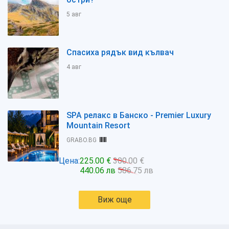
5 авг
Спасиха рядък вид кълвач
4 авг
SPA релакс в Банско - Premier Luxury
Mountain Resort
GRABO.BG
Цена:
225.00 €
300.00 €
440.06 лв
586.75 лв
Виж още