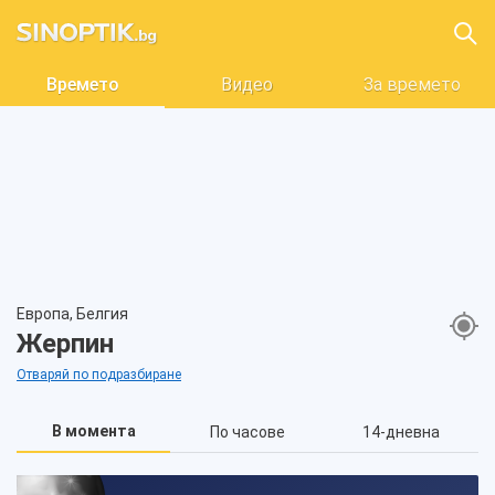
Времето
Видео
За времето
Европа, Белгия
Жерпин
Отваряй по подразбиране
В момента
По часове
14-дневна