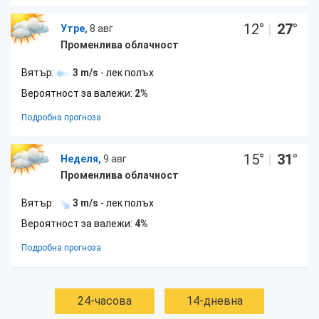
12
°
|
27
°
Утре,
8 авг
Променлива облачност
Вятър:
3 m/s
- лек полъх
Вероятност за валежи:
2%
Подробна прогноза
15
°
|
31
°
Неделя,
9 авг
Променлива облачност
Вятър:
3 m/s
- лек полъх
Вероятност за валежи:
4%
Подробна прогноза
24-часова
14-дневна