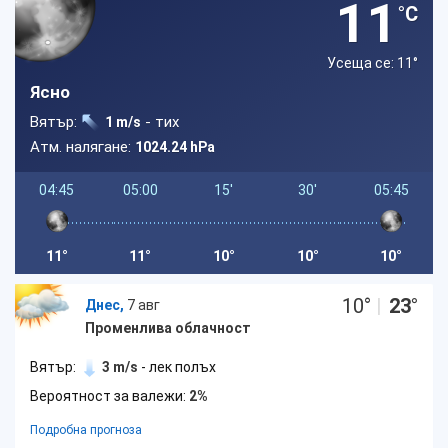
11
°C
Усеща се: 11
°
Ясно
Вятър:
- тих
1 m/s
Атм. налягане:
1024.24 hPa
04:45
05:00
15'
30'
05:45
11°
11°
10°
10°
10°
10
°
|
23
°
Днес,
7 авг
Променлива облачност
Вятър:
3 m/s
- лек полъх
Вероятност за валежи:
2%
Подробна прогноза