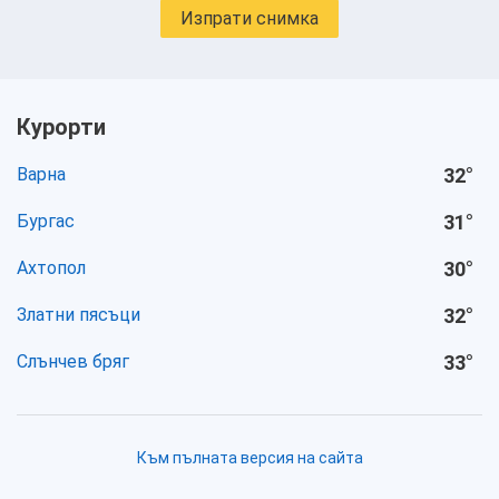
Изпрати снимка
Курорти
Варна
32
°
Бургас
31
°
Ахтопол
30
°
Златни пясъци
32
°
Слънчев бряг
33
°
Към пълната версия на сайта