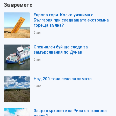
За времето
Европа гори. Колко уязвима е
България при следващата екстремна
гореща вълна?
6 авг
Специален буй ще следи за
замърсявания по Дунав
5 авг
Над 200 тона сено за зимата
5 авг
Защо върховете на Рила са толкова
остри?