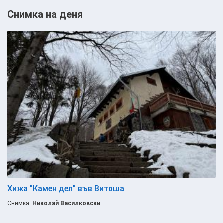
Снимка на деня
Хижа "Камен дел" във Витоша
Снимка:
Николай Василковски